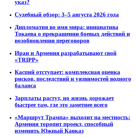
указ?
Судебный обзор: 3–5 августа 2026 года
Дипломатия во имя мира: инициатива
Токаева о прекращении боевых действий и
возобновлении переговоров
Иран и Армения разрабатывают свой
«TRIPP»
Каспий отступает: комплексная оценка
рисков, последствий и уязвимостей водного
баланса
Зарплаты растут, но жизнь дорожает
быстрее там, где это заметнее всего
«Маршрут Трампа» выходит на местность:
Армения торопит проект, способный
изменить Южный Кавказ