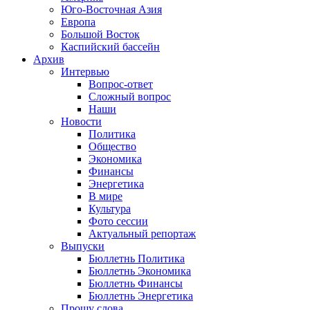
Юго-Восточная Азия
Европа
Большой Восток
Каспийский бассейн
Архив
Интервью
Вопрос-ответ
Сложный вопрос
Наши
Новости
Политика
Общество
Экономика
Финансы
Энергетика
В мире
Культура
Фото сессии
Актуальный репортаж
Выпуски
Бюллетнь Политика
Бюллетнь Экономика
Бюллетнь Финансы
Бюллетнь Энергетика
Прошу слова