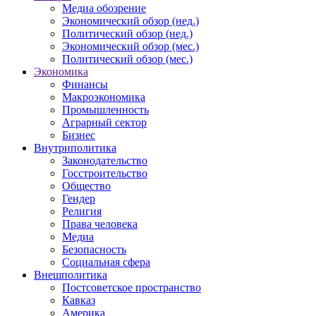
Медиа обозрение
Экономический обзор (нед.)
Политический обзор (нед.)
Экономический обзор (мес.)
Политический обзор (мес.)
Экономика
Финансы
Макроэкономика
Промышленность
Аграрный сектор
Бизнес
Внутриполитика
Законодательство
Госстроительство
Общество
Гендер
Религия
Права человека
Медиа
Безопасность
Социальная сфера
Внешполитика
Постсоветское пространство
Кавказ
Америка