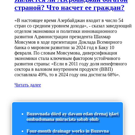
страной? Что насчет ее граждан?
«В настоящее время Азербайджан входит в число 54
стран со средним уровнем дохода», - сказал заведующий
отделом экономики и политики инновационного
развития Администрации президента Шахмар
Мовсумов в ходе презентации Доклада Всемирного
банка о мировом развитии за 2024 год в Баку 10
февраля. По словам Мовсумова, диверсификация
экономики стала ключевым фактором устойчивого
развития страны: «Если в 2011 году доля ненефтяного
сектора в валовом внутреннем продукте (ВВП)
составляла 49%, то в 2024 году она достигла 68%».
Читать далее
Buzovnada dörd ay davam edən drenaj işləri
ombudsmana müraciətə səbəb olub
Four-month drainage works in Buzovna