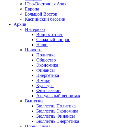
Юго-Восточная Азия
Европа
Большой Восток
Каспийский бассейн
Архив
Интервью
Вопрос-ответ
Сложный вопрос
Наши
Новости
Политика
Общество
Экономика
Финансы
Энергетика
В мире
Культура
Фото сессии
Актуальный репортаж
Выпуски
Бюллетнь Политика
Бюллетнь Экономика
Бюллетнь Финансы
Бюллетнь Энергетика
Прошу слова