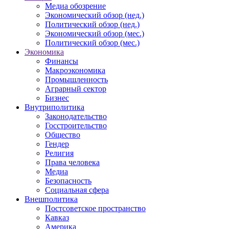
Медиа обозрение
Экономический обзор (нед.)
Политический обзор (нед.)
Экономический обзор (мес.)
Политический обзор (мес.)
Экономика
Финансы
Макроэкономика
Промышленность
Аграрный сектор
Бизнес
Внутриполитика
Законодательство
Госстроительство
Общество
Гендер
Религия
Права человека
Медиа
Безопасность
Социальная сфера
Внешполитика
Постсоветское пространство
Кавказ
Америка