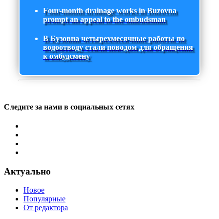
Four-month drainage works in Buzovna
prompt an appeal to the ombudsman
В Бузовна четырехмесячные работы по
водоотводу стали поводом для обращения
к омбудсмену
Следите за нами в социальных сетях
Актуально
Новое
Популярные
От редактора