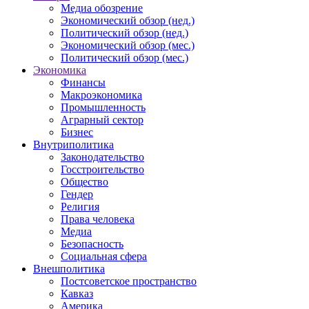
Медиа обозрение
Экономический обзор (нед.)
Политический обзор (нед.)
Экономический обзор (мес.)
Политический обзор (мес.)
Экономика
Финансы
Макроэкономика
Промышленность
Аграрный сектор
Бизнес
Внутриполитика
Законодательство
Госстроительство
Общество
Гендер
Религия
Права человека
Медиа
Безопасность
Социальная сфера
Внешполитика
Постсоветское пространство
Кавказ
Америка