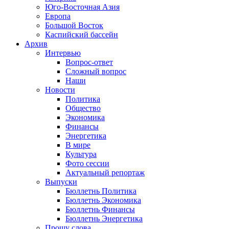
Юго-Восточная Азия
Европа
Большой Восток
Каспийский бассейн
Архив
Интервью
Вопрос-ответ
Сложный вопрос
Наши
Новости
Политика
Общество
Экономика
Финансы
Энергетика
В мире
Культура
Фото сессии
Актуальный репортаж
Выпуски
Бюллетнь Политика
Бюллетнь Экономика
Бюллетнь Финансы
Бюллетнь Энергетика
Прошу слова