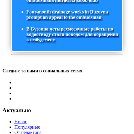
ombudsmana müraciətə səbəb olub
Four-month drainage works in Buzovna
prompt an appeal to the ombudsman
В Бузовна четырехмесячные работы по
водоотводу стали поводом для обращения
к омбудсмену
Следите за нами в социальных сетях
Актуально
Новое
Популярные
От редактора