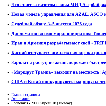
Что стоит за визитом главы МИД Азербайдж
Новая модель управления для AZAL, ASCO и 
Судебный обзор: 3–5 августа 2026 года
Дипломатия во имя мира: инициатива Токаев
Иран и Армения разрабатывают свой «TRIP
Каспий отступает: комплексная оценка риско
Зарплаты растут, но жизнь дорожает быстрее т
«Маршрут Трампа» выходит на местность: А
США и Китай конкурируютза маршруты че
Главная страница
Экономика
Economics - 2000 Aпрель 18 (Tuesday)