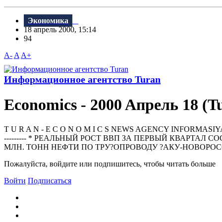
Экономика
18 апрель 2000, 15:14
94
A-
A
A+
Информационное агентство Turan
Economics - 2000 Aпрель 18 (T
T U R A N - E C O N O M I C S NEWS AGENCY INFORMASIYA AGENTL
--------- * РЕАЛЬНЫЙ РОСТ ВВП ЗА ПЕРВЫЙ КВАРТАЛ
МЛН. ТОНН НЕФТИ ПО ТРУ?ОПРОВОДУ ?АКУ-НОВОРОС
Пожалуйста, войдите или подпишитесь, чтобы читать больше
Войти
Подписаться