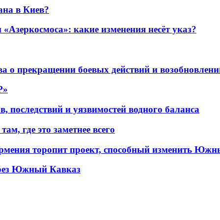
ана в Киев?
«Азеркосмоса»: какие изменения несёт указ?
а о прекращении боевых действий и возобновлени
P»
в, последствий и уязвимостей водного баланса
ам, где это заметнее всего
рмения торопит проект, способный изменить Южн
рез Южный Кавказ