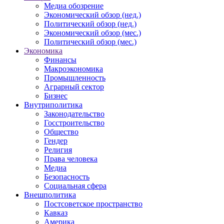
Медиа обозрение
Экономический обзор (нед.)
Политический обзор (нед.)
Экономический обзор (мес.)
Политический обзор (мес.)
Экономика
Финансы
Макроэкономика
Промышленность
Аграрный сектор
Бизнес
Внутриполитика
Законодательство
Госстроительство
Общество
Гендер
Религия
Права человека
Медиа
Безопасность
Социальная сфера
Внешполитика
Постсоветское пространство
Кавказ
Америка