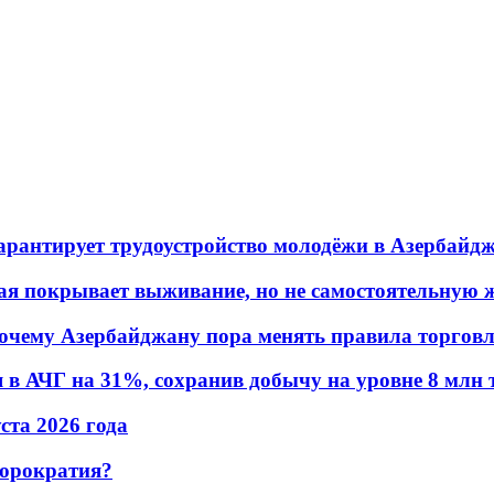
гарантирует трудоустройство молодёжи в Азербайд
ая покрывает выживание, но не самостоятельную 
почему Азербайджану пора менять правила торгов
в АЧГ на 31%, сохранив добычу на уровне 8 млн 
уста 2026 года
бюрократия?