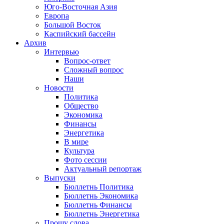
Юго-Восточная Азия
Европа
Большой Восток
Каспийский бассейн
Архив
Интервью
Вопрос-ответ
Сложный вопрос
Наши
Новости
Политика
Общество
Экономика
Финансы
Энергетика
В мире
Культура
Фото сессии
Актуальный репортаж
Выпуски
Бюллетнь Политика
Бюллетнь Экономика
Бюллетнь Финансы
Бюллетнь Энергетика
Прошу слова