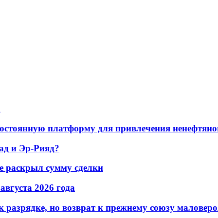
а
остоянную платформу для привлечения ненефтяно
ад и Эр-Рияд?
не раскрыл сумму сделки
 августа 2026 года
 разрядке, но возврат к прежнему союзу маловеро