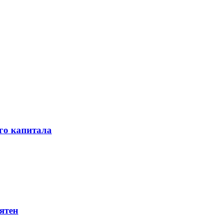
го капитала
ятен