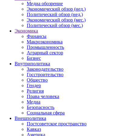
Медиа обозрение
Экономический обзор (нед.)
Политический обзор (нед.)
Экономический обзор (мес.)
Политический обзор (мес.)
Экономика
Финансы
Макроэкономика
Промышленность
Аграрный сектор
Бизнес
Внутриполитика
Законодательство
Госстроительство
Общество
Гендер
Религия
Права человека
Медиа
Безопасность
Социальная сфера
Внешполитика
Постсоветское пространство
Кавказ
Америка