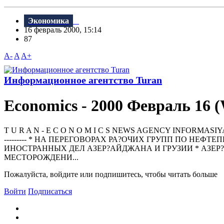
Экономика
16 февраль 2000, 15:14
87
A-
A
A+
Информационное агентство Turan
Economics - 2000 Февраль 16 
T U R A N - E C O N O M I C S NEWS AGENCY INFORMASIYA AGENTL
--------- * НА ПЕРЕГОВОРАХ РА?ОЧИХ ГРУПП ПО Н
ИНОСТРАННЫХ ДЕЛ АЗЕР?АЙДЖАНА И ГРУЗИИ * АЗЕР?
МЕСТОРОЖДЕНИ...
Пожалуйста, войдите или подпишитесь, чтобы читать больше
Войти
Подписаться