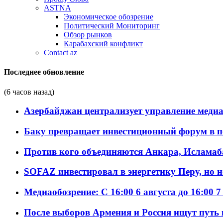
ASTNA
Экономическое обозрение
Политический Мониторинг
Обзор рынков
Карабахский конфликт
Contact az
Последнее обновление
(6 часов назад)
Азербайджан централизует управление меди
Баку превращает инвестиционный форум в п
Против кого объединяются Анкара, Исламаб
SOFAZ инвестировал в энергетику Перу, но 
Медиаобозрение: С 16:00 6 августа до 16:00 7
После выборов Армения и Россия ищут путь к