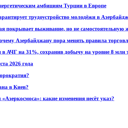
энергетическим амбициям Турции в Европе
гарантирует трудоустройство молодёжи в Азербайд
ая покрывает выживание, но не самостоятельную 
почему Азербайджану пора менять правила торгов
в АЧГ на 31%, сохранив добычу на уровне 8 млн 
уста 2026 года
бюрократия?
ана в Киев?
«Азеркосмоса»: какие изменения несёт указ?