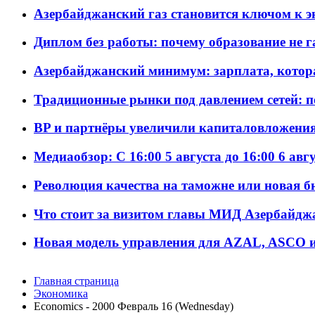
Азербайджанский газ становится ключом к 
Диплом без работы: почему образование не 
Азербайджанский минимум: зарплата, котор
Традиционные рынки под давлением сетей: 
BP и партнёры увеличили капиталовложения 
Медиаобзор: С 16:00 5 августа до 16:00 6 авг
Революция качества на таможне или новая 
Что стоит за визитом главы МИД Азербайдж
Новая модель управления для AZAL, ASCO и 
Главная страница
Экономика
Economics - 2000 Февраль 16 (Wednesday)