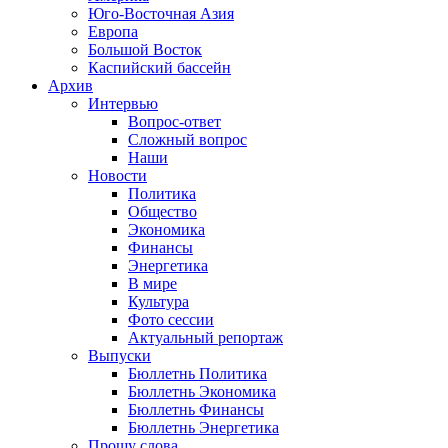
Юго-Восточная Азия
Европа
Большой Восток
Каспийский бассейн
Архив
Интервью
Вопрос-ответ
Сложный вопрос
Наши
Новости
Политика
Общество
Экономика
Финансы
Энергетика
В мире
Культура
Фото сессии
Актуальный репортаж
Выпуски
Бюллетнь Политика
Бюллетнь Экономика
Бюллетнь Финансы
Бюллетнь Энергетика
Прошу слова