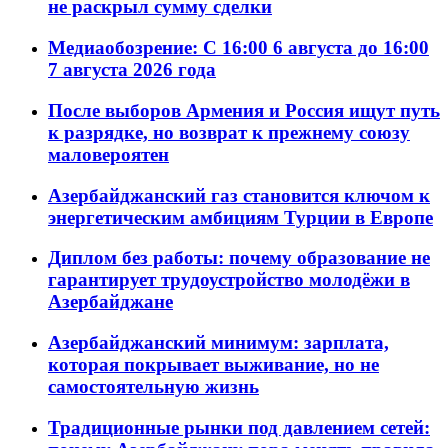
не раскрыл сумму сделки
Медиаобозрение: С 16:00 6 августа до 16:00
7 августа 2026 года
После выборов Армения и Россия ищут путь
к разрядке, но возврат к прежнему союзу
маловероятен
Азербайджанский газ становится ключом к
энергетическим амбициям Турции в Европе
Диплом без работы: почему образование не
гарантирует трудоустройство молодёжи в
Азербайджане
Азербайджанский минимум: зарплата,
которая покрывает выживание, но не
самостоятельную жизнь
Традиционные рынки под давлением сетей: