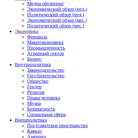
Медиа обозрение
Экономический обзор (нед.)
Политический обзор (нед.)
Экономический обзор (мес.)
Политический обзор (мес.)
Экономика
Финансы
Макроэкономика
Промышленность
Аграрный сектор
Бизнес
Внутриполитика
Законодательство
Госстроительство
Общество
Гендер
Религия
Права человека
Медиа
Безопасность
Социальная сфера
Внешполитика
Постсоветское пространство
Кавказ
Америка