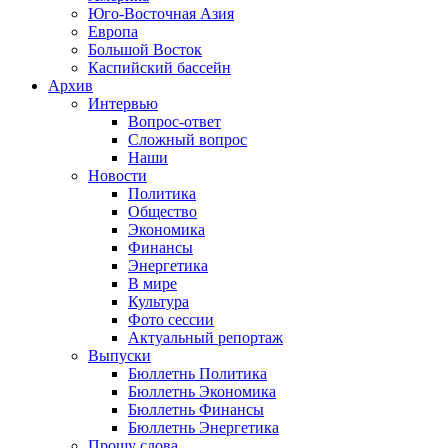
Юго-Восточная Азия
Европа
Большой Восток
Каспийский бассейн
Архив
Интервью
Вопрос-ответ
Сложный вопрос
Наши
Новости
Политика
Общество
Экономика
Финансы
Энергетика
В мире
Культура
Фото сессии
Актуальный репортаж
Выпуски
Бюллетнь Политика
Бюллетнь Экономика
Бюллетнь Финансы
Бюллетнь Энергетика
Прошу слова