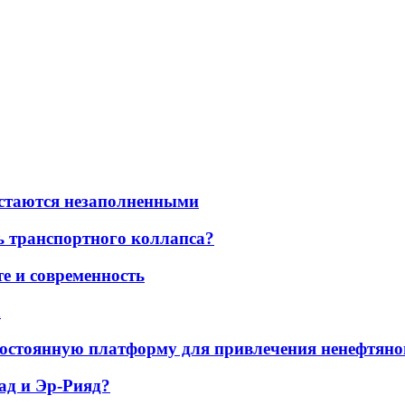
остаются незаполненными
ь транспортного коллапса?
е и современность
а
остоянную платформу для привлечения ненефтяно
ад и Эр-Рияд?