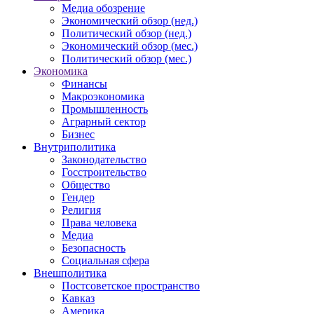
Медиа обозрение
Экономический обзор (нед.)
Политический обзор (нед.)
Экономический обзор (мес.)
Политический обзор (мес.)
Экономика
Финансы
Макроэкономика
Промышленность
Аграрный сектор
Бизнес
Внутриполитика
Законодательство
Госстроительство
Общество
Гендер
Религия
Права человека
Медиа
Безопасность
Социальная сфера
Внешполитика
Постсоветское пространство
Кавказ
Америка