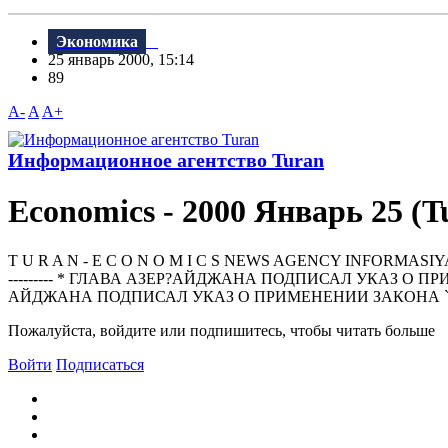
Экономика
25 январь 2000, 15:14
89
A-
A
A+
Информационное агентство Turan
Economics - 2000 Январь 25 (T
T U R A N - E C O N O M I C S NEWS AGENCY INFORMASIYA AGENTL
--------- * ГЛАВА АЗЕР?АЙДЖАНА ПОДПИСАЛ УКАЗ О
АЙДЖАНА ПОДПИСАЛ УКАЗ О ПРИМЕНЕНИИ ЗАКОНА `О 
Пожалуйста, войдите или подпишитесь, чтобы читать больше
Войти
Подписаться