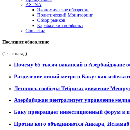
ASTNA
Экономическое обозрение
Политический Мониторинг
Обзор рынков
Карабахский конфликт
Contact az
Последнее обновление
(1 час назад)
Почему 65 тысяч вакансий в Азербайджане 
Разделение линий метро в Баку: как избежат
Летопись свободы Тебриза: движение Мешрут
Азербайджан централизует управление меди
Баку превращает инвестиционный форум в п
Против кого объединяются Анкара, Исламаб