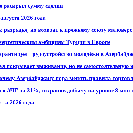
не раскрыл сумму сделки
 августа 2026 года
 разрядке, но возврат к прежнему союзу маловеро
энергетическим амбициям Турции в Европе
гарантирует трудоустройство молодёжи в Азербайд
ая покрывает выживание, но не самостоятельную 
почему Азербайджану пора менять правила торгов
в АЧГ на 31%, сохранив добычу на уровне 8 млн 
уста 2026 года