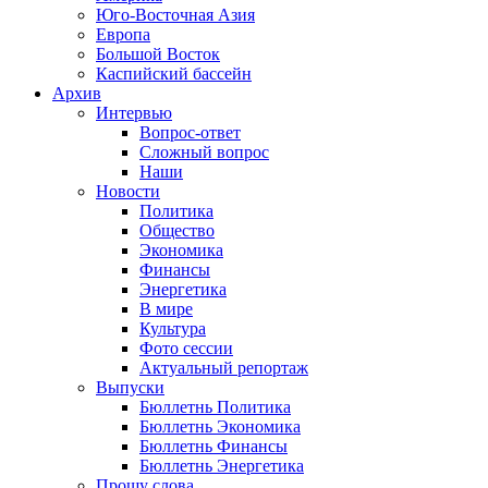
Юго-Восточная Азия
Европа
Большой Восток
Каспийский бассейн
Архив
Интервью
Вопрос-ответ
Сложный вопрос
Наши
Новости
Политика
Общество
Экономика
Финансы
Энергетика
В мире
Культура
Фото сессии
Актуальный репортаж
Выпуски
Бюллетнь Политика
Бюллетнь Экономика
Бюллетнь Финансы
Бюллетнь Энергетика
Прошу слова