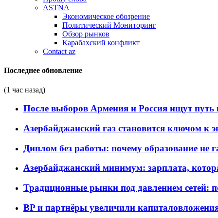
ASTNA
Экономическое обозрение
Политический Мониторинг
Обзор рынков
Карабахский конфликт
Contact az
Последнее обновление
(1 час назад)
После выборов Армения и Россия ищут путь к
Азербайджанский газ становится ключом к 
Диплом без работы: почему образование не 
Азербайджанский минимум: зарплата, котор
Традиционные рынки под давлением сетей: 
BP и партнёры увеличили капиталовложения 