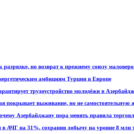
 разрядке, но возврат к прежнему союзу маловеро
энергетическим амбициям Турции в Европе
гарантирует трудоустройство молодёжи в Азербайд
ая покрывает выживание, но не самостоятельную 
почему Азербайджану пора менять правила торгов
в АЧГ на 31%, сохранив добычу на уровне 8 млн 