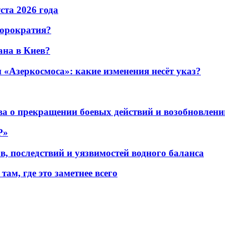
уста 2026 года
бюрократия?
ана в Киев?
«Азеркосмоса»: какие изменения несёт указ?
а о прекращении боевых действий и возобновлени
P»
в, последствий и уязвимостей водного баланса
ам, где это заметнее всего