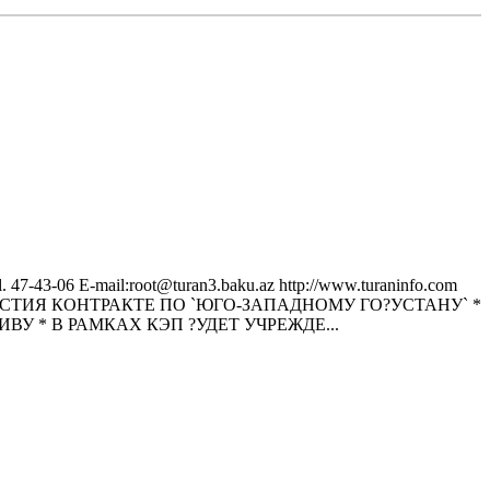
43-06 E-mail:root@turan3.baku.az httр://www.turaninfo.com
УЧАСТИЯ КОНТРАКТЕ ПО `ЮГО-ЗАПАДНОМУ ГО?УСТАНУ` *
У * В РАМКАХ КЭП ?УДЕТ УЧРЕЖДЕ...