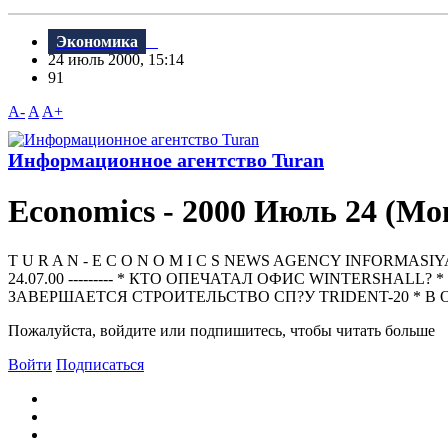
Экономика
24 июль 2000, 15:14
91
A-
A
A+
Информационное агентство Turan
Economics - 2000 Июль 24 (Mo
T U R A N - E C O N O M I C S NEWS AGENCY INFORMASIYA AGENT
24.07.00 --------- * КТО ОПЕЧАТАЛ ОФИС WINTERSН
ЗАВЕРШАЕТСЯ СТРОИТЕЛЬСТВО СП?У TRIDENT-20 * В 
Пожалуйста, войдите или подпишитесь, чтобы читать больше
Войти
Подписаться