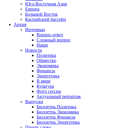
Юго-Восточная Азия
Европа
Большой Восток
Каспийский бассейн
Архив
Интервью
Вопрос-ответ
Сложный вопрос
Наши
Новости
Политика
Общество
Экономика
Финансы
Энергетика
В мире
Культура
Фото сессии
Актуальный репортаж
Выпуски
Бюллетнь Политика
Бюллетнь Экономика
Бюллетнь Финансы
Бюллетнь Энергетика
Прошу слова