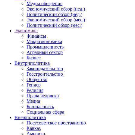
Медиа обозрение
Экономический обзор (нед.)
Политический обзор (нед.)
Экономический обзор (мес.)
Политический обзор (мес.)
Экономика
Финансы
Макроэкономика
Промышленность
Аграрный сектор
Бизнес
Внутриполитика
Законодательство
Госстроительство
Общество
Гендер
Религия
Права человека
Медиа
Безопасность
Социальная сфера
Внешполитика
Постсоветское пространство
Кавказ
Америка