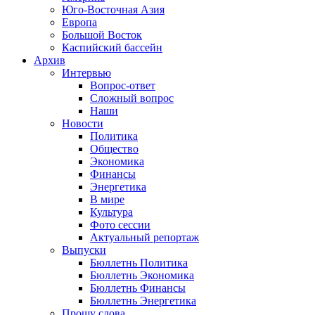
Юго-Восточная Азия
Европа
Большой Восток
Каспийский бассейн
Архив
Интервью
Вопрос-ответ
Сложный вопрос
Наши
Новости
Политика
Общество
Экономика
Финансы
Энергетика
В мире
Культура
Фото сессии
Актуальный репортаж
Выпуски
Бюллетнь Политика
Бюллетнь Экономика
Бюллетнь Финансы
Бюллетнь Энергетика
Прошу слова