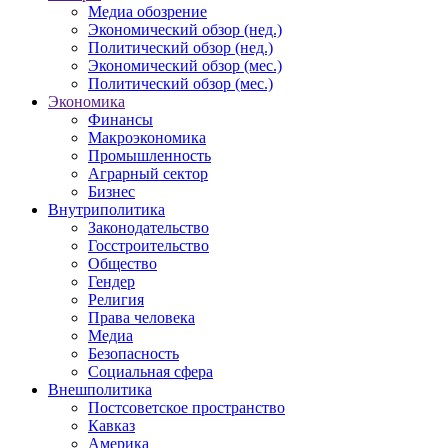
Медиа обозрение
Экономический обзор (нед.)
Политический обзор (нед.)
Экономический обзор (мес.)
Политический обзор (мес.)
Экономика
Финансы
Макроэкономика
Промышленность
Аграрный сектор
Бизнес
Внутриполитика
Законодательство
Госстроительство
Общество
Гендер
Религия
Права человека
Медиа
Безопасность
Социальная сфера
Внешполитика
Постсоветское пространство
Кавказ
Америка