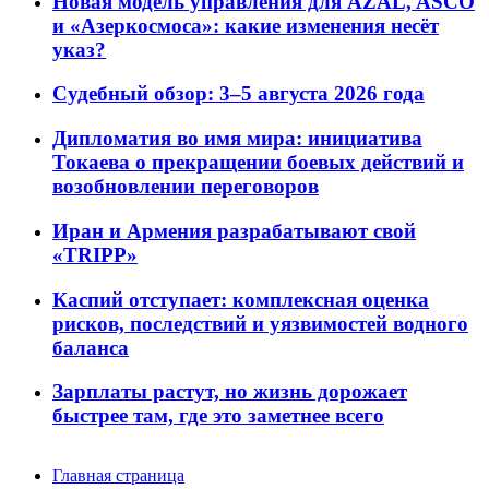
Новая модель управления для AZAL, ASCO
и «Азеркосмоса»: какие изменения несёт
указ?
Судебный обзор: 3–5 августа 2026 года
Дипломатия во имя мира: инициатива
Токаева о прекращении боевых действий и
возобновлении переговоров
Иран и Армения разрабатывают свой
«TRIPP»
Каспий отступает: комплексная оценка
рисков, последствий и уязвимостей водного
баланса
Зарплаты растут, но жизнь дорожает
быстрее там, где это заметнее всего
Главная страница