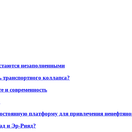
остаются незаполненными
ь транспортного коллапса?
е и современность
а
остоянную платформу для привлечения ненефтяно
ад и Эр-Рияд?