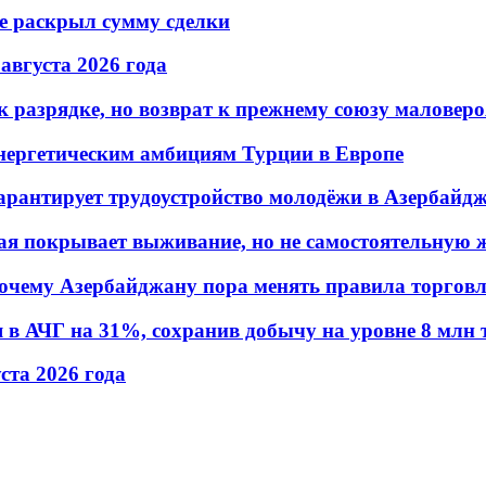
не раскрыл сумму сделки
 августа 2026 года
 разрядке, но возврат к прежнему союзу маловеро
энергетическим амбициям Турции в Европе
гарантирует трудоустройство молодёжи в Азербайд
ая покрывает выживание, но не самостоятельную 
почему Азербайджану пора менять правила торгов
в АЧГ на 31%, сохранив добычу на уровне 8 млн 
уста 2026 года