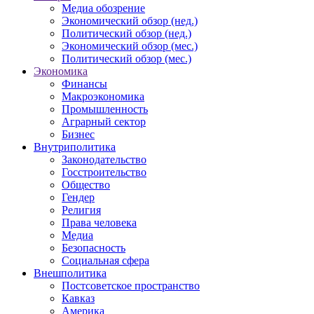
Медиа обозрение
Экономический обзор (нед.)
Политический обзор (нед.)
Экономический обзор (мес.)
Политический обзор (мес.)
Экономика
Финансы
Макроэкономика
Промышленность
Аграрный сектор
Бизнес
Внутриполитика
Законодательство
Госстроительство
Общество
Гендер
Религия
Права человека
Медиа
Безопасность
Социальная сфера
Внешполитика
Постсоветское пространство
Кавказ
Америка