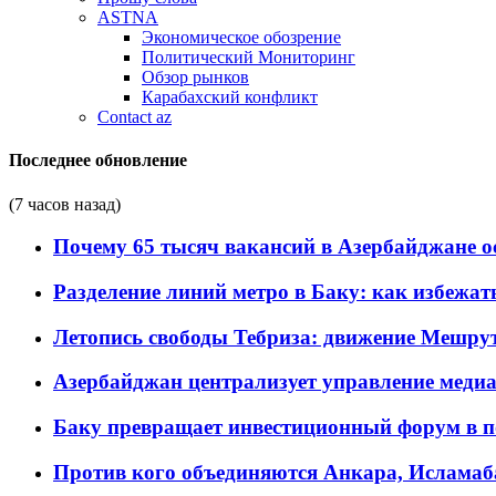
ASTNA
Экономическое обозрение
Политический Мониторинг
Обзор рынков
Карабахский конфликт
Contact az
Последнее обновление
(7 часов назад)
Почему 65 тысяч вакансий в Азербайджане 
Разделение линий метро в Баку: как избежат
Летопись свободы Тебриза: движение Мешрут
Азербайджан централизует управление меди
Баку превращает инвестиционный форум в п
Против кого объединяются Анкара, Исламаб