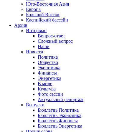
Юго-Восточная Азия
Европа
Большой Восток
Каспийский бассейн
Архив
Интервью
Вопрос-ответ
Сложный вопрос
Наши
Новости
Политика
Общество
Экономика
Финансы
Энергетика
В мире
Культура
Фото сессии
Актуальный репортаж
Выпуски
Бюллетнь Политика
Бюллетнь Экономика
Бюллетнь Финансы
Бюллетнь Энергетика
Прошу слова