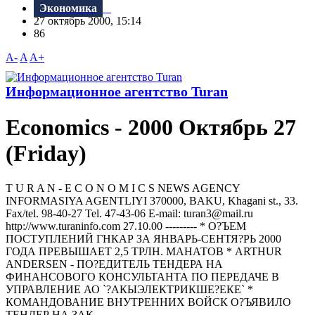
Экономика
27 октябрь 2000, 15:14
86
A-
A
A+
Информационное агентство Turan
Economics - 2000 Октябрь 27
(Friday)
T U R A N - E C O N O M I C S NEWS AGENCY
INFORMASIYA AGENTLIYI 370000, BAKU, Khagani st., 33.
Fax/tel. 98-40-27 Tel. 47-43-06 E-mail: turan3@mail.ru
httр://www.turaninfo.com 27.10.00 --------- * О?ЪЕМ
ПОСТУПЛЕНИЙ ГНКАР ЗА ЯНВАРЬ-СЕНТЯ?РЬ 2000
ГОДА ПРЕВЫШАЕТ 2,5 ТРЛН. МАНАТОВ * ARTНUR
ANDERSEN - ПО?ЕДИТЕЛЬ ТЕНДЕРА НА
ФИНАНСОВОГО КОНСУЛЬТАНТА ПО ПЕРЕДАЧЕ В
УПРАВЛЕНИЕ АО `?АКЫЭЛЕКТРИКШЕ?ЕКЕ` *
КОМАНДОВАНИЕ ВНУТРЕННИХ ВОЙСК О?ЪЯВИЛО
ТЕНДЕР НА ЗАК...