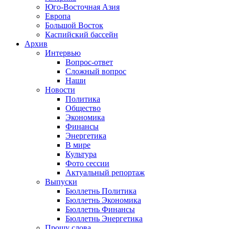
Юго-Восточная Азия
Европа
Большой Восток
Каспийский бассейн
Архив
Интервью
Вопрос-ответ
Сложный вопрос
Наши
Новости
Политика
Общество
Экономика
Финансы
Энергетика
В мире
Культура
Фото сессии
Актуальный репортаж
Выпуски
Бюллетнь Политика
Бюллетнь Экономика
Бюллетнь Финансы
Бюллетнь Энергетика
Прошу слова