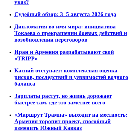
указ?
Судебный обзор: 3–5 августа 2026 года
Дипломатия во имя мира: инициатива
Токаева о прекращении боевых действий и
возобновлении переговоров
Иран и Армения разрабатывают свой
«TRIPP»
Каспий отступает: комплексная оценка
рисков, последствий и уязвимостей водного
баланса
Зарплаты растут, но жизнь дорожает
быстрее там, где это заметнее всего
«Маршрут Трампа» выходит на местность:
Армения торопит проект, способный
изменить Южный Кавказ