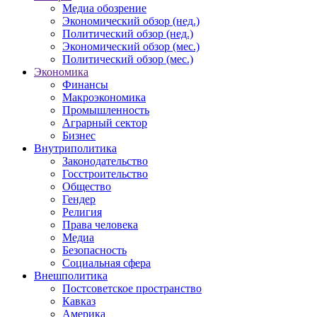
Медиа обозрение
Экономический обзор (нед.)
Политический обзор (нед.)
Экономический обзор (мес.)
Политический обзор (мес.)
Экономика
Финансы
Макроэкономика
Промышленность
Аграрный сектор
Бизнес
Внутриполитика
Законодательство
Госстроительство
Общество
Гендер
Религия
Права человека
Медиа
Безопасность
Социальная сфера
Внешполитика
Постсоветское пространство
Кавказ
Америка