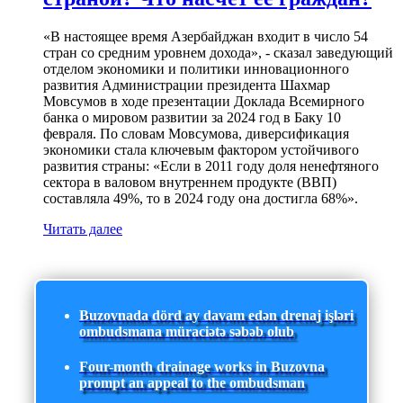
«В настоящее время Азербайджан входит в число 54
стран со средним уровнем дохода», - сказал заведующий
отделом экономики и политики инновационного
развития Администрации президента Шахмар
Мовсумов в ходе презентации Доклада Всемирного
банка о мировом развитии за 2024 год в Баку 10
февраля. По словам Мовсумова, диверсификация
экономики стала ключевым фактором устойчивого
развития страны: «Если в 2011 году доля ненефтяного
сектора в валовом внутреннем продукте (ВВП)
составляла 49%, то в 2024 году она достигла 68%».
Читать далее
Buzovnada dörd ay davam edən drenaj işləri
ombudsmana müraciətə səbəb olub
Four-month drainage works in Buzovna
prompt an appeal to the ombudsman