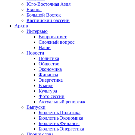
Юго-Восточная Азия
Европа
Большой Восток
Каспийский бассейн
Архив
Интервью
Вопрос-ответ
Сложный вопрос
Наши
Новости
Политика
Общество
Экономика
Финансы
Энергетика
В мире
Культура
Фото сессии
Актуальный репортаж
Выпуски
Бюллетнь Политика
Бюллетнь Экономика
Бюллетнь Финансы
Бюллетнь Энергетика
Прошу слова