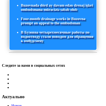
Buzovnada dörd ay davam edən drenaj işləri
ombudsmana müraciətə səbəb olub
Four-month drainage works in Buzovna
prompt an appeal to the ombudsman
В Бузовна четырехмесячные работы по
водоотводу стали поводом для обращения
к омбудсмену
Следите за нами в социальных сетях
Актуально
Новое