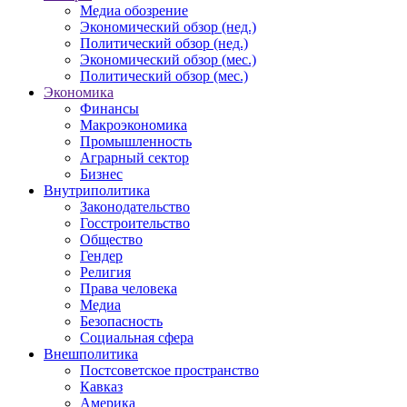
Медиа обозрение
Экономический обзор (нед.)
Политический обзор (нед.)
Экономический обзор (мес.)
Политический обзор (мес.)
Экономика
Финансы
Макроэкономика
Промышленность
Аграрный сектор
Бизнес
Внутриполитика
Законодательство
Госстроительство
Общество
Гендер
Религия
Права человека
Медиа
Безопасность
Социальная сфера
Внешполитика
Постсоветское пространство
Кавказ
Америка