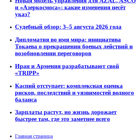
Новая модель управления для AZAL, ASCO
и «Азеркосмоса»: какие изменения несёт
указ?
Судебный обзор: 3–5 августа 2026 года
Дипломатия во имя мира: инициатива
Токаева о прекращении боевых действий и
возобновлении переговоров
Иран и Армения разрабатывают свой
«TRIPP»
Каспий отступает: комплексная оценка
рисков, последствий и уязвимостей водного
баланса
Зарплаты растут, но жизнь дорожает
быстрее там, где это заметнее всего
Главная страница