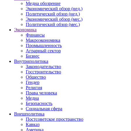
Медиа обозрение
Экономический обзор (нед.)
Политический обзор (нед.)
Экономический обзор (мес.)
Политический обзор (мес.)
Экономика
Финансы
Макроэкономика
Промышленность
Аграрный сектор
Бизнес
Внутриполитика
Законодательство
Госстроительство
Общество
Гендер
Религия
Права человека
Медиа
Безопасность
Социальная сфера
Внешполитика
Постсоветское пространство
Кавказ
Америка