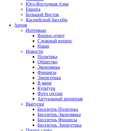
Юго-Восточная Азия
Европа
Большой Восток
Каспийский бассейн
Архив
Интервью
Вопрос-ответ
Сложный вопрос
Наши
Новости
Политика
Общество
Экономика
Финансы
Энергетика
В мире
Культура
Фото сессии
Актуальный репортаж
Выпуски
Бюллетнь Политика
Бюллетнь Экономика
Бюллетнь Финансы
Бюллетнь Энергетика
Прошу слова