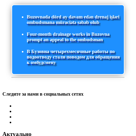
Buzovnada dörd ay davam edən drenaj işləri
ombudsmana müraciətə səbəb olub
Four-month drainage works in Buzovna
prompt an appeal to the ombudsman
В Бузовна четырехмесячные работы по
водоотводу стали поводом для обращения
к омбудсмену
Следите за нами в социальных сетях
Актуально