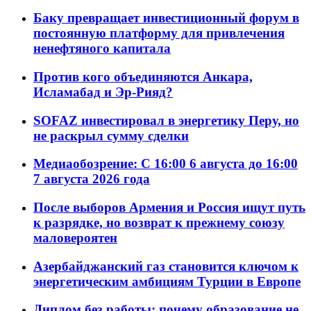
Баку превращает инвестиционный форум в
постоянную платформу для привлечения
ненефтяного капитала
Против кого объединяются Анкара,
Исламабад и Эр-Рияд?
SOFAZ инвестировал в энергетику Перу, но
не раскрыл сумму сделки
Медиаобозрение: С 16:00 6 августа до 16:00
7 августа 2026 года
После выборов Армения и Россия ищут путь
к разрядке, но возврат к прежнему союзу
маловероятен
Азербайджанский газ становится ключом к
энергетическим амбициям Турции в Европе
Диплом без работы: почему образование не