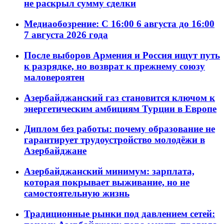
не раскрыл сумму сделки
Медиаобозрение: С 16:00 6 августа до 16:00
7 августа 2026 года
После выборов Армения и Россия ищут путь
к разрядке, но возврат к прежнему союзу
маловероятен
Азербайджанский газ становится ключом к
энергетическим амбициям Турции в Европе
Диплом без работы: почему образование не
гарантирует трудоустройство молодёжи в
Азербайджане
Азербайджанский минимум: зарплата,
которая покрывает выживание, но не
самостоятельную жизнь
Традиционные рынки под давлением сетей: