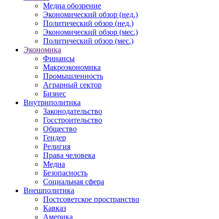
Медиа обозрение
Экономический обзор (нед.)
Политический обзор (нед.)
Экономический обзор (мес.)
Политический обзор (мес.)
Экономика
Финансы
Макроэкономика
Промышленность
Аграрный сектор
Бизнес
Внутриполитика
Законодательство
Госстроительство
Общество
Гендер
Религия
Права человека
Медиа
Безопасность
Социальная сфера
Внешполитика
Постсоветское пространство
Кавказ
Америка