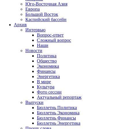
Юго-Восточная Азия
Европа
Большой Восток
Каспийский бассейн
Архив
Интервью
Вопрос-ответ
Сложный вопрос
Наши
Новости
Политика
Общество
Экономика
Финансы
Энергетика
В мире
Культура
Фото сессии
Актуальный репортаж
Выпуски
Бюллетнь Политика
Бюллетнь Экономика
Бюллетнь Финансы
Бюллетнь Энергетика
Прошу слова