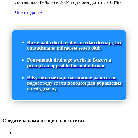
составляла 49%, то в 2024 году она достигла 68%».
Читать далее
Buzovnada dörd ay davam edən drenaj işləri
ombudsmana müraciətə səbəb olub
Four-month drainage works in Buzovna
prompt an appeal to the ombudsman
В Бузовна четырехмесячные работы по
водоотводу стали поводом для обращения
к омбудсмену
Следите за нами в социальных сетях