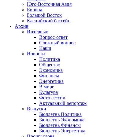
Юго-Восточная Азия
Европа
Большой Восток
Каспийский бассейн
Архив
Интервью
Вопрос-ответ
Сложный вопрос
Наши
Новости
Политика
Общество
Экономика
Финансы
Энергетика
В мире
Культура
Фото сессии
Актуальный репортаж
Выпуски
Бюллетнь Политика
Бюллетнь Экономика
Бюллетнь Финансы
Бюллетнь Энергетика
Прошу слова