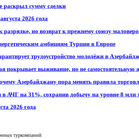
не раскрыл сумму сделки
 августа 2026 года
 разрядке, но возврат к прежнему союзу маловеро
энергетическим амбициям Турции в Европе
гарантирует трудоустройство молодёжи в Азербайд
ая покрывает выживание, но не самостоятельную 
почему Азербайджану пора менять правила торгов
в АЧГ на 31%, сохранив добычу на уровне 8 млн 
уста 2026 года
ионных туркомпаний