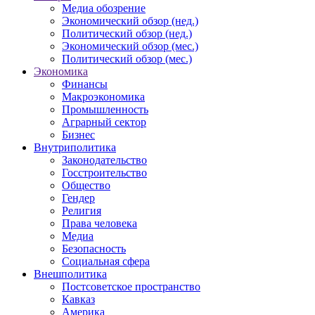
Медиа обозрение
Экономический обзор (нед.)
Политический обзор (нед.)
Экономический обзор (мес.)
Политический обзор (мес.)
Экономика
Финансы
Макроэкономика
Промышленность
Аграрный сектор
Бизнес
Внутриполитика
Законодательство
Госстроительство
Общество
Гендер
Религия
Права человека
Медиа
Безопасность
Социальная сфера
Внешполитика
Постсоветское пространство
Кавказ
Америка