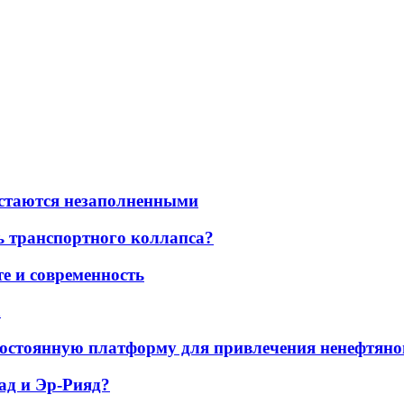
остаются незаполненными
ь транспортного коллапса?
е и современность
а
остоянную платформу для привлечения ненефтяно
ад и Эр-Рияд?