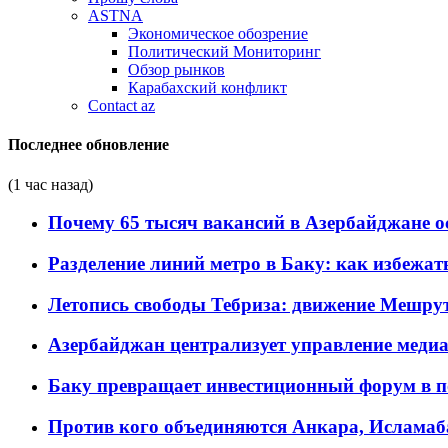
ASTNA
Экономическое обозрение
Политический Мониторинг
Обзор рынков
Карабахский конфликт
Contact az
Последнее обновление
(1 час назад)
Почему 65 тысяч вакансий в Азербайджане 
Разделение линий метро в Баку: как избежат
Летопись свободы Тебриза: движение Мешрут
Азербайджан централизует управление меди
Баку превращает инвестиционный форум в п
Против кого объединяются Анкара, Исламаб