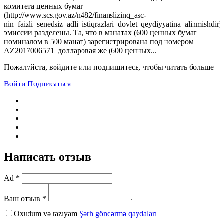
комитета ценных бумаг
(http://www.scs.gov.az/n482/finanslizinq_asc-
nin_faizli_senedsiz_adli_istiqrazlari_dovlet_qeydiyyatina_alinmishdir
эмиссии разделены. Та, что в манатах (600 ценных бумаг
номиналом в 500 манат) зарегистрирована под номером
AZ2017006571, долларовая же (600 ценных...
Пожалуйста, войдите или подпишитесь, чтобы читать больше
Войти
Подписаться
Написать отзыв
Ad *
Ваш отзыв *
Oxudum və razıyam
Şərh göndərmə qaydaları