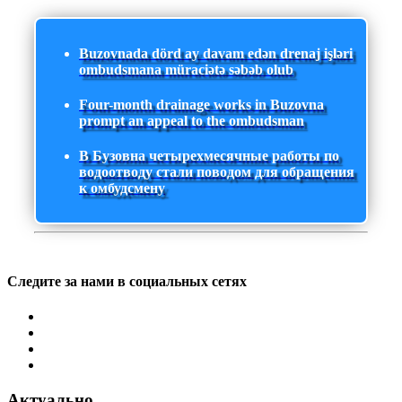
Buzovnada dörd ay davam edən drenaj işləri
ombudsmana müraciətə səbəb olub
Four-month drainage works in Buzovna
prompt an appeal to the ombudsman
В Бузовна четырехмесячные работы по
водоотводу стали поводом для обращения
к омбудсмену
Следите за нами в социальных сетях
Актуально