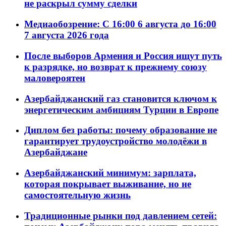
не раскрыл сумму сделки
Медиаобозрение: С 16:00 6 августа до 16:00
7 августа 2026 года
После выборов Армения и Россия ищут путь
к разрядке, но возврат к прежнему союзу
маловероятен
Азербайджанский газ становится ключом к
энергетическим амбициям Турции в Европе
Диплом без работы: почему образование не
гарантирует трудоустройство молодёжи в
Азербайджане
Азербайджанский минимум: зарплата,
которая покрывает выживание, но не
самостоятельную жизнь
Традиционные рынки под давлением сетей: