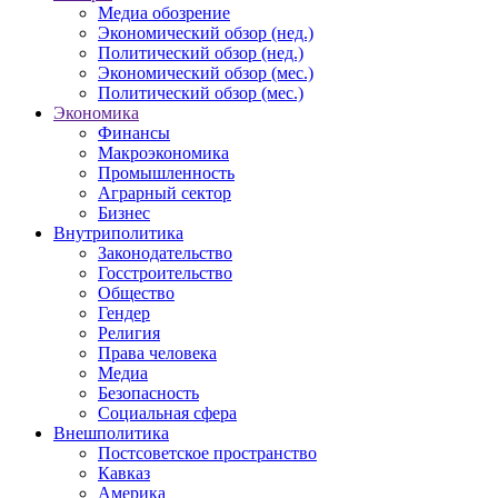
Медиа обозрение
Экономический обзор (нед.)
Политический обзор (нед.)
Экономический обзор (мес.)
Политический обзор (мес.)
Экономика
Финансы
Макроэкономика
Промышленность
Аграрный сектор
Бизнес
Внутриполитика
Законодательство
Госстроительство
Общество
Гендер
Религия
Права человека
Медиа
Безопасность
Социальная сфера
Внешполитика
Постсоветское пространство
Кавказ
Америка