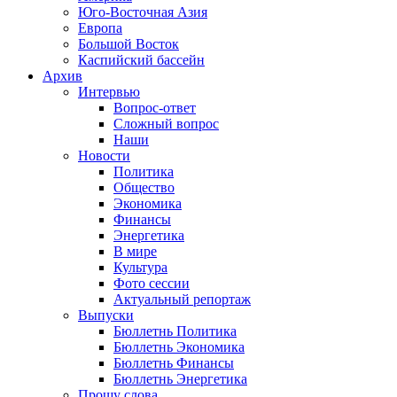
Юго-Восточная Азия
Европа
Большой Восток
Каспийский бассейн
Архив
Интервью
Вопрос-ответ
Сложный вопрос
Наши
Новости
Политика
Общество
Экономика
Финансы
Энергетика
В мире
Культура
Фото сессии
Актуальный репортаж
Выпуски
Бюллетнь Политика
Бюллетнь Экономика
Бюллетнь Финансы
Бюллетнь Энергетика
Прошу слова