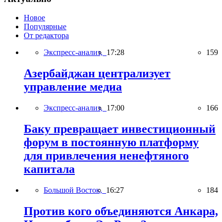
Новое
Популярные
От редактора
Экспресс-анализ,
17:28
159
Азербайджан централизует
управление медиа
Экспресс-анализ,
17:00
166
Баку превращает инвестиционный
форум в постоянную платформу
для привлечения ненефтяного
капитала
Большой Восток,
16:27
184
Против кого объединяются Анкара,