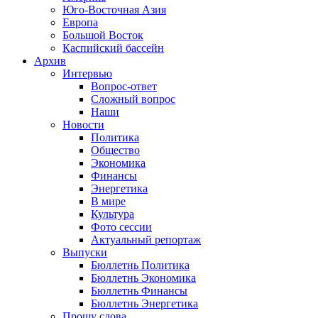
Юго-Восточная Азия
Европа
Большой Восток
Каспийский бассейн
Архив
Интервью
Вопрос-ответ
Сложный вопрос
Наши
Новости
Политика
Общество
Экономика
Финансы
Энергетика
В мире
Культура
Фото сессии
Актуальный репортаж
Выпуски
Бюллетнь Политика
Бюллетнь Экономика
Бюллетнь Финансы
Бюллетнь Энергетика
Прошу слова