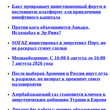
Баку превращает инвестиционный форум в
постоянную платформу для привлечения
ненефтяного капитала
Против кого объединяются Анкара,
Исламабад и Эр-Рияд?
SOFAZ инвестировал в энергетику Перу, но
не раскрыл сумму сделки
Медиаобозрение: С 16:00 6 августа до 16:00
7 августа 2026 года
После выборов Армения и Россия ищут путь
к разрядке, но возврат к прежнему союзу
маловероятен
Азербайджанский газ становится ключом к
энергетическим амбициям Турции в Европе
Диплом без работы: почему образование не