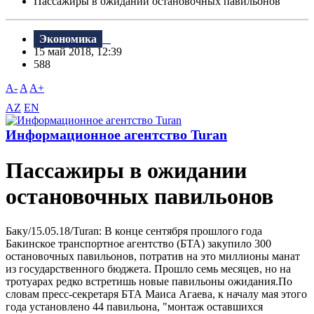
Пассажиры в ожидании остановочных павильонов
Экономика
15 май 2018, 12:39
588
A-
A
A+
AZ
EN
Информационное агентство Turan
Пассажиры в ожидании
остановочных павильонов
Баку/15.05.18/Turan: B конце сентября прошлого года
Бакинское транспортное агентство (БТА) закупило 300
остановочных павильонов, потратив на это миллионы манат
из государственного бюджета. Прошло семь месяцев, но на
тротуарах редко встретишь новые павильоны ожидания.По
словам пресс-секретаря БТА Маиса Агаева, к началу мая этого
года установлено 44 павильона, "монтаж оставшихся