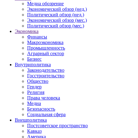
Медиа обозрение
Экономический обзор (нед.)
Политический обзор (нед.)
Экономический обзор (мес.)
Политический обзор (мес.)
Экономика
Финансы
Макроэкономика
Промышленность
Аграрный сектор
Бизнес
Внутриполитика
Законодательство
Госстроительство
Общество
Гендер
Религия
Права человека
Медиа
Безопасность
Социальная сфера
Внешполитика
Постсоветское пространство
Кавказ
Америка