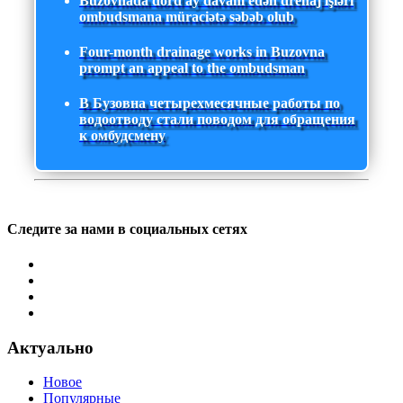
Buzovnada dörd ay davam edən drenaj işləri
ombudsmana müraciətə səbəb olub
Four-month drainage works in Buzovna
prompt an appeal to the ombudsman
В Бузовна четырехмесячные работы по
водоотводу стали поводом для обращения
к омбудсмену
Следите за нами в социальных сетях
Актуально
Новое
Популярные