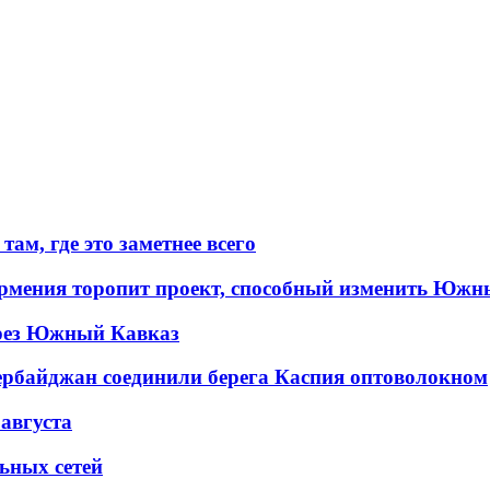
ам, где это заметнее всего
рмения торопит проект, способный изменить Южн
рез Южный Кавказ
ербайджан соединили берега Каспия оптоволокном
 августа
льных сетей