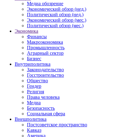
Медиа обозрение
Экономический обзор (нед.)
Политический обзор (нед.)
Экономический обзор (мес.)
Политический обзор (мес.)
Экономика
Финансы
Макроэкономика
Промышленность
Аграрный сектор
Бизнес
Внутриполитика
Законодательство
Госстроительство
Общество
Гендер
Религия
Права человека
Медиа
Безопасность
Социальная сфера
Внешполитика
Постсоветское пространство
Кавказ
Америка