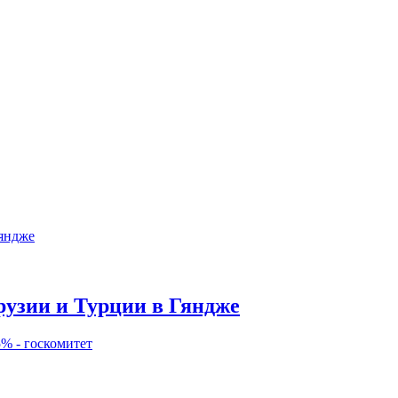
рузии и Турции в Гяндже