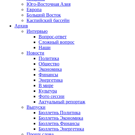
Юго-Восточная Азия
Европа
Большой Восток
Каспийский бассейн
Архив
Интервью
Вопрос-ответ
Сложный вопрос
Наши
Новости
Политика
Общество
Экономика
Финансы
Энергетика
В мире
Культура
Фото сессии
Актуальный репортаж
Выпуски
Бюллетнь Политика
Бюллетнь Экономика
Бюллетнь Финансы
Бюллетнь Энергетика
Прошу слова