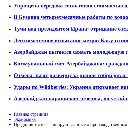
Упрощена передача госактивов стоимостью д
В Бузовна четырехмесячные работы по водоо
Тучи над президентом Ирана: отрицание отст
Десятимесячное испытание метро: Баку готов
Азербайджан пытается связать молодежную п
Коммунальный счёт Азербайджана: граждане 
Отмена льгот развернула рынок гибридов и
Удары по Wildberries: Украина открывает но
Азербайджан наращивает резервы, но устойч
Главная страница
Экономика
Предприятия не афишируют данные о производственном