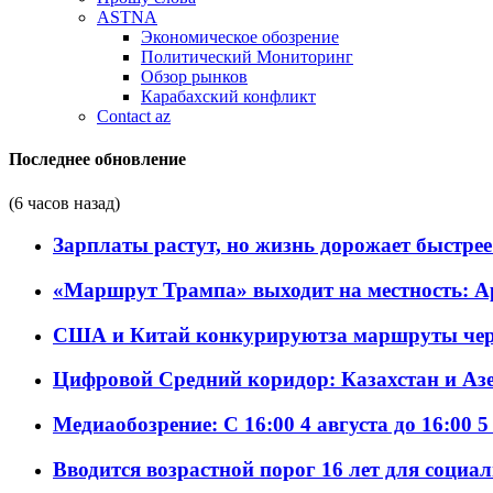
ASTNA
Экономическое обозрение
Политический Мониторинг
Обзор рынков
Карабахский конфликт
Contact az
Последнее обновление
(6 часов назад)
Зарплаты растут, но жизнь дорожает быстрее т
«Маршрут Трампа» выходит на местность: А
США и Китай конкурируютза маршруты че
Цифровой Средний коридор: Казахстан и Аз
Медиаобозрение: С 16:00 4 августа до 16:00 5
Вводится возрастной порог 16 лет для социа