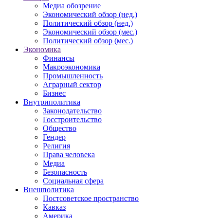
Медиа обозрение
Экономический обзор (нед.)
Политический обзор (нед.)
Экономический обзор (мес.)
Политический обзор (мес.)
Экономика
Финансы
Макроэкономика
Промышленность
Аграрный сектор
Бизнес
Внутриполитика
Законодательство
Госстроительство
Общество
Гендер
Религия
Права человека
Медиа
Безопасность
Социальная сфера
Внешполитика
Постсоветское пространство
Кавказ
Америка