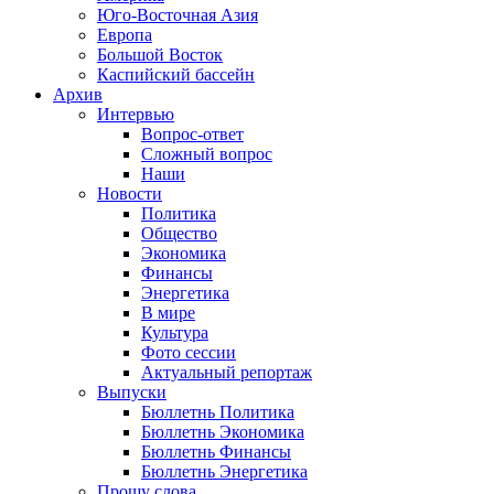
Юго-Восточная Азия
Европа
Большой Восток
Каспийский бассейн
Архив
Интервью
Вопрос-ответ
Сложный вопрос
Наши
Новости
Политика
Общество
Экономика
Финансы
Энергетика
В мире
Культура
Фото сессии
Актуальный репортаж
Выпуски
Бюллетнь Политика
Бюллетнь Экономика
Бюллетнь Финансы
Бюллетнь Энергетика
Прошу слова