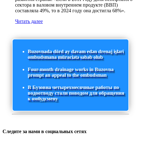
сектора в валовом внутреннем продукте (ВВП)
составляла 49%, то в 2024 году она достигла 68%».
Читать далее
Buzovnada dörd ay davam edən drenaj işləri
ombudsmana müraciətə səbəb olub
Four-month drainage works in Buzovna
prompt an appeal to the ombudsman
В Бузовна четырехмесячные работы по
водоотводу стали поводом для обращения
к омбудсмену
Следите за нами в социальных сетях