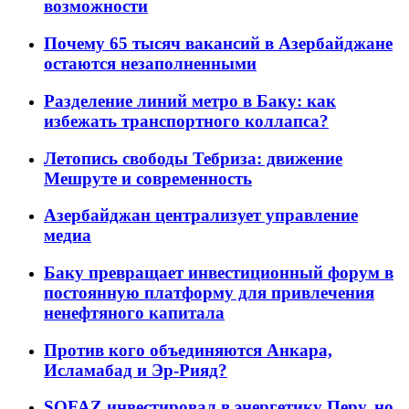
возможности
Почему 65 тысяч вакансий в Азербайджане
остаются незаполненными
Разделение линий метро в Баку: как
избежать транспортного коллапса?
Летопись свободы Тебриза: движение
Мешруте и современность
Азербайджан централизует управление
медиа
Баку превращает инвестиционный форум в
постоянную платформу для привлечения
ненефтяного капитала
Против кого объединяются Анкара,
Исламабад и Эр-Рияд?
SOFAZ инвестировал в энергетику Перу, но