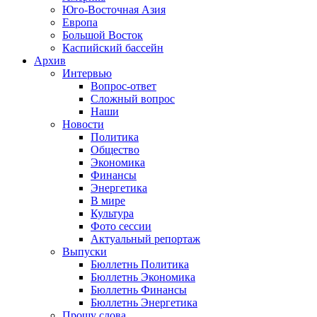
Юго-Восточная Азия
Европа
Большой Восток
Каспийский бассейн
Архив
Интервью
Вопрос-ответ
Сложный вопрос
Наши
Новости
Политика
Общество
Экономика
Финансы
Энергетика
В мире
Культура
Фото сессии
Актуальный репортаж
Выпуски
Бюллетнь Политика
Бюллетнь Экономика
Бюллетнь Финансы
Бюллетнь Энергетика
Прошу слова