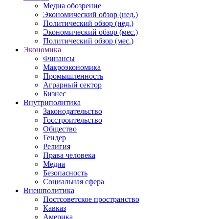
Медиа обозрение
Экономический обзор (нед.)
Политический обзор (нед.)
Экономический обзор (мес.)
Политический обзор (мес.)
Экономика
Финансы
Макроэкономика
Промышленность
Аграрный сектор
Бизнес
Внутриполитика
Законодательство
Госстроительство
Общество
Гендер
Религия
Права человека
Медиа
Безопасность
Социальная сфера
Внешполитика
Постсоветское пространство
Кавказ
Америка