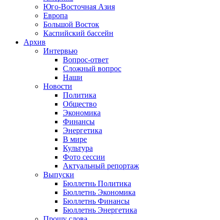
Юго-Восточная Азия
Европа
Большой Восток
Каспийский бассейн
Архив
Интервью
Вопрос-ответ
Сложный вопрос
Наши
Новости
Политика
Общество
Экономика
Финансы
Энергетика
В мире
Культура
Фото сессии
Актуальный репортаж
Выпуски
Бюллетнь Политика
Бюллетнь Экономика
Бюллетнь Финансы
Бюллетнь Энергетика
Прошу слова