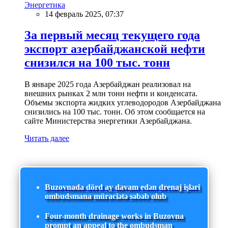
Энергетика
14 февраль 2025, 07:37
За первый месяц текущего года
экспорт азербайджанской нефти
снизился на 100 тыс. тонн
В январе 2025 года Азербайджан реализовал на
внешних рынках 2 млн тонн нефти и конденсата.
Объемы экспорта жидких углеводородов Азербайджана
снизились на 100 тыс. тонн. Об этом сообщается на
сайте Министерства энергетики Азербайджана.
Читать далее
Buzovnada dörd ay davam edən drenaj işləri
ombudsmana müraciətə səbəb olub
Four-month drainage works in Buzovna
prompt an appeal to the ombudsman