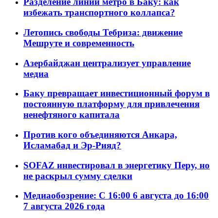
Разделение линий метро в Баку: как
избежать транспортного коллапса?
Летопись свободы Тебриза: движение
Мешруте и современность
Азербайджан централизует управление
медиа
Баку превращает инвестиционный форум в
постоянную платформу для привлечения
ненефтяного капитала
Против кого объединяются Анкара,
Исламабад и Эр-Рияд?
SOFAZ инвестировал в энергетику Перу, но
не раскрыл сумму сделки
Медиаобозрение: С 16:00 6 августа до 16:00
7 августа 2026 года