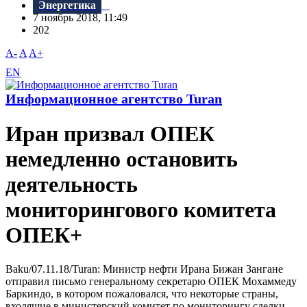
Энергетика
7 ноябрь 2018, 11:49
202
A-
A
A+
EN
Информационное агентство Turan
Иран призвал ОПЕК
немедленно остановить
деятельность
мониторингового комитета
ОПЕК+
Baku/07.11.18/Turan: Министр нефти Ирана Бижан Зангане
отправил письмо генеральному секретарю ОПЕК Мохаммеду
Баркиндо, в котором пожаловался, что некоторые страны,
входящие в министерский комитет по мониторингу сделки