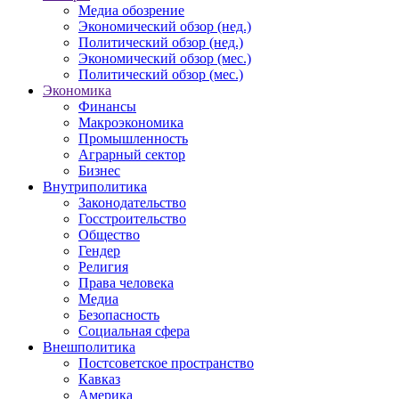
Медиа обозрение
Экономический обзор (нед.)
Политический обзор (нед.)
Экономический обзор (мес.)
Политический обзор (мес.)
Экономика
Финансы
Макроэкономика
Промышленность
Аграрный сектор
Бизнес
Внутриполитика
Законодательство
Госстроительство
Общество
Гендер
Религия
Права человека
Медиа
Безопасность
Социальная сфера
Внешполитика
Постсоветское пространство
Кавказ
Америка