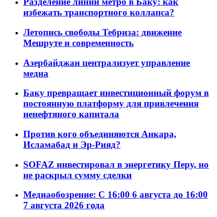
Разделение линий метро в Баку: как
избежать транспортного коллапса?
Летопись свободы Тебриза: движение
Мешруте и современность
Азербайджан централизует управление
медиа
Баку превращает инвестиционный форум в
постоянную платформу для привлечения
ненефтяного капитала
Против кого объединяются Анкара,
Исламабад и Эр-Рияд?
SOFAZ инвестировал в энергетику Перу, но
не раскрыл сумму сделки
Медиаобозрение: С 16:00 6 августа до 16:00
7 августа 2026 года