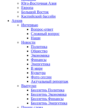
Юго-Восточная Азия
Европа
Большой Восток
Каспийский бассейн
Архив
Интервью
Вопрос-ответ
Сложный вопрос
Наши
Новости
Политика
Общество
Экономика
Финансы
Энергетика
В мире
Культура
Фото сессии
Актуальный репортаж
Выпуски
Бюллетнь Политика
Бюллетнь Экономика
Бюллетнь Финансы
Бюллетнь Энергетика
Прошу слова