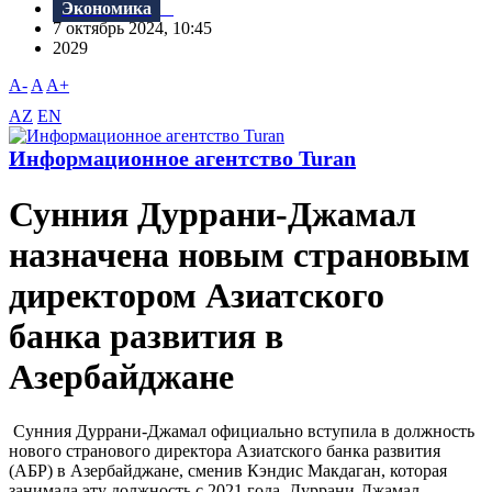
Экономика
7 октябрь 2024, 10:45
2029
A-
A
A+
AZ
EN
Информационное агентство Turan
Сунния Дуррани-Джамал
назначена новым страновым
директором Азиатского
банка развития в
Азербайджане
Сунния Дуррани-Джамал официально вступила в должность
нового странового директора Азиатского банка развития
(АБР) в Азербайджане, сменив Кэндис Макдаган, которая
занимала эту должность с 2021 года. Дуррани-Джамал