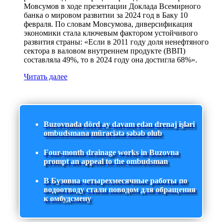
Мовсумов в ходе презентации Доклада Всемирного
банка о мировом развитии за 2024 год в Баку 10
февраля. По словам Мовсумова, диверсификация
экономики стала ключевым фактором устойчивого
развития страны: «Если в 2011 году доля ненефтяного
сектора в валовом внутреннем продукте (ВВП)
составляла 49%, то в 2024 году она достигла 68%».
Читать далее
Buzovnada dörd ay davam edən drenaj işləri
ombudsmana müraciətə səbəb olub
Four-month drainage works in Buzovna
prompt an appeal to the ombudsman
В Бузовна четырехмесячные работы по
водоотводу стали поводом для обращения
к омбудсмену