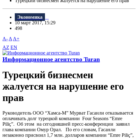
Турецкий бизнесмен жалуется на нарушение его прав
Экономика
10 март 2017, 15:29
498
A-
A
A+
AZ
EN
Информационное агентство Turan
Турецкий бизнесмен
жалуется на нарушение его
прав
Руководитель ООО “Хамса-М” Мурват Гасанли отказывается
оплачивать долг турецкой компании Four Seasons “Emre
Piliç”. Об этом на сегодняшней пресс-конференции заявил
глава компании Омур Орал. По его словам, Гасанли
незаконно присвоил 1,7 млн. долларов компании “Emre Piliç”,