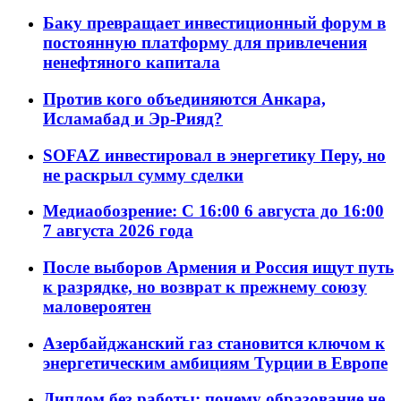
Баку превращает инвестиционный форум в
постоянную платформу для привлечения
ненефтяного капитала
Против кого объединяются Анкара,
Исламабад и Эр-Рияд?
SOFAZ инвестировал в энергетику Перу, но
не раскрыл сумму сделки
Медиаобозрение: С 16:00 6 августа до 16:00
7 августа 2026 года
После выборов Армения и Россия ищут путь
к разрядке, но возврат к прежнему союзу
маловероятен
Азербайджанский газ становится ключом к
энергетическим амбициям Турции в Европе
Диплом без работы: почему образование не