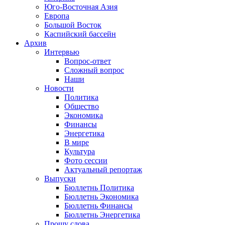
Юго-Восточная Азия
Европа
Большой Восток
Каспийский бассейн
Архив
Интервью
Вопрос-ответ
Сложный вопрос
Наши
Новости
Политика
Общество
Экономика
Финансы
Энергетика
В мире
Культура
Фото сессии
Актуальный репортаж
Выпуски
Бюллетнь Политика
Бюллетнь Экономика
Бюллетнь Финансы
Бюллетнь Энергетика
Прошу слова