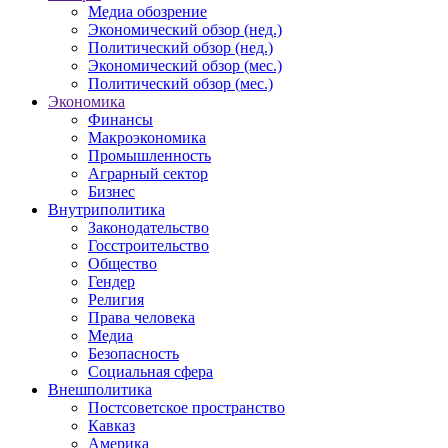
Медиа обозрение
Экономический обзор (нед.)
Политический обзор (нед.)
Экономический обзор (мес.)
Политический обзор (мес.)
Экономика
Финансы
Макроэкономика
Промышленность
Аграрный сектор
Бизнес
Внутриполитика
Законодательство
Госстроительство
Общество
Гендер
Религия
Права человека
Медиа
Безопасность
Социальная сфера
Внешполитика
Постсоветское пространство
Кавказ
Америка