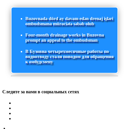
Buzovnada dörd ay davam edən drenaj işləri
ombudsmana müraciətə səbəb olub
Four-month drainage works in Buzovna
prompt an appeal to the ombudsman
В Бузовна четырехмесячные работы по
водоотводу стали поводом для обращения
к омбудсмену
Следите за нами в социальных сетях