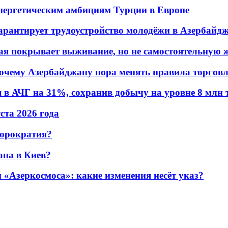
энергетическим амбициям Турции в Европе
гарантирует трудоустройство молодёжи в Азербайд
ая покрывает выживание, но не самостоятельную 
почему Азербайджану пора менять правила торгов
в АЧГ на 31%, сохранив добычу на уровне 8 млн 
уста 2026 года
бюрократия?
ана в Киев?
«Азеркосмоса»: какие изменения несёт указ?