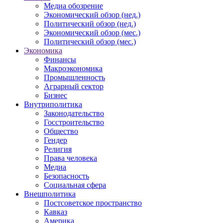
Медиа обозрение
Экономический обзор (нед.)
Политический обзор (нед.)
Экономический обзор (мес.)
Политический обзор (мес.)
Экономика
Финансы
Макроэкономика
Промышленность
Аграрный сектор
Бизнес
Внутриполитика
Законодательство
Госстроительство
Общество
Гендер
Религия
Права человека
Медиа
Безопасность
Социальная сфера
Внешполитика
Постсоветское пространство
Кавказ
Америка