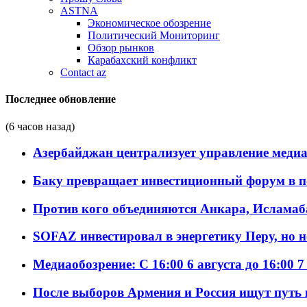
ASTNA
Экономическое обозрение
Политический Мониторинг
Обзор рынков
Карабахский конфликт
Contact az
Последнее обновление
(6 часов назад)
Азербайджан централизует управление меди
Баку превращает инвестиционный форум в п
Против кого объединяются Анкара, Исламаб
SOFAZ инвестировал в энергетику Перу, но 
Медиаобозрение: С 16:00 6 августа до 16:00 7
После выборов Армения и Россия ищут путь к