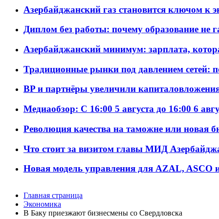
Азербайджанский газ становится ключом к 
Диплом без работы: почему образование не 
Азербайджанский минимум: зарплата, котор
Традиционные рынки под давлением сетей: 
BP и партнёры увеличили капиталовложения 
Медиаобзор: С 16:00 5 августа до 16:00 6 авг
Революция качества на таможне или новая 
Что стоит за визитом главы МИД Азербайдж
Новая модель управления для AZAL, ASCO и 
Главная страница
Экономика
В Баку приезжают бизнесмены со Свердловска