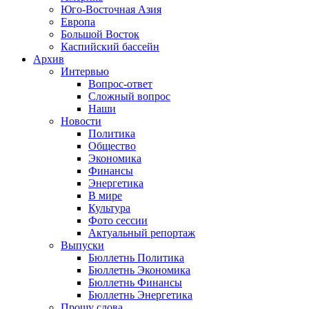
Юго-Восточная Азия
Европа
Большой Восток
Каспийский бассейн
Архив
Интервью
Вопрос-ответ
Сложный вопрос
Наши
Новости
Политика
Общество
Экономика
Финансы
Энергетика
В мире
Культура
Фото сессии
Актуальный репортаж
Выпуски
Бюллетнь Политика
Бюллетнь Экономика
Бюллетнь Финансы
Бюллетнь Энергетика
Прошу слова