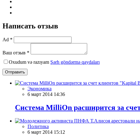
Написать отзыв
Ad *
Ваш отзыв *
Oxudum və razıyam
Şərh göndərmə qaydaları
Отправить
Экономика
6 март 2014 14:36
Система MilliOn расширится за счет
Политика
6 март 2014 15:12