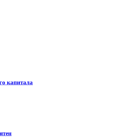
го капитала
ятен