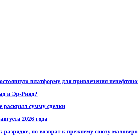
а
остоянную платформу для привлечения ненефтяно
ад и Эр-Рияд?
не раскрыл сумму сделки
 августа 2026 года
 разрядке, но возврат к прежнему союзу маловеро