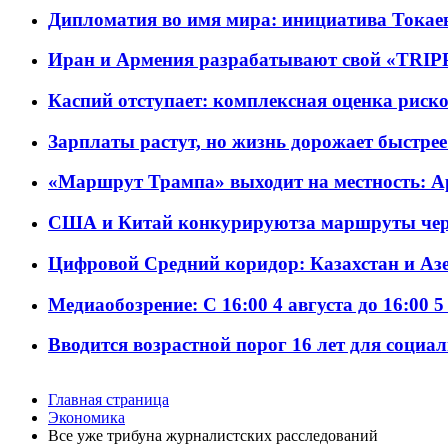
Дипломатия во имя мира: инициатива Токаев
Иран и Армения разрабатывают свой «TRIP
Каспий отступает: комплексная оценка риско
Зарплаты растут, но жизнь дорожает быстрее т
«Маршрут Трампа» выходит на местность: А
США и Китай конкурируютза маршруты че
Цифровой Средний коридор: Казахстан и Аз
Медиаобозрение: С 16:00 4 августа до 16:00 5
Вводится возрастной порог 16 лет для социа
Главная страница
Экономика
Все уже трибуна журналистских расследований