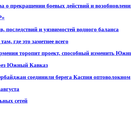
а о прекращении боевых действий и возобновлени
P»
в, последствий и уязвимостей водного баланса
ам, где это заметнее всего
рмения торопит проект, способный изменить Южн
рез Южный Кавказ
ербайджан соединили берега Каспия оптоволокном
 августа
льных сетей