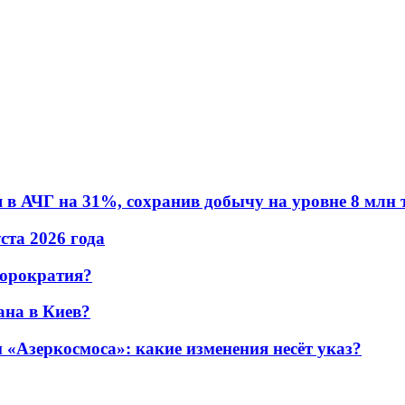
в АЧГ на 31%, сохранив добычу на уровне 8 млн 
уста 2026 года
бюрократия?
ана в Киев?
«Азеркосмоса»: какие изменения несёт указ?