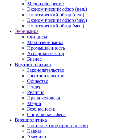
Медиа обозрение
Экономический обзор (нед.)
Политический обзор (нед.)
Экономический обзор (мес.)
Политический обзор (мес.)
Экономика
Финансы
Макроэкономика
Промышленность
Аграрный сектор
Бизнес
Внутриполитика
Законодательство
Госстроительство
Общество
Гендер
Религия
Права человека
Медиа
Безопасность
Социальная сфера
Внешполитика
Постсоветское пространство
Кавказ
Америка