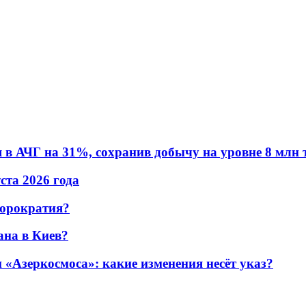
в АЧГ на 31%, сохранив добычу на уровне 8 млн 
уста 2026 года
бюрократия?
ана в Киев?
«Азеркосмоса»: какие изменения несёт указ?