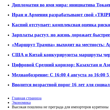
Дипломатия во имя мира: инициатива Токаев
Иран и Армения разрабатывают свой «TRIP
Каспий отступает: комплексная оценка риско
Зарплаты растут, но жизнь дорожает быстрее т
«Маршрут Трампа» выходит на местность: А
США и Китай конкурируютза маршруты че
Цифровой Средний коридор: Казахстан и Аз
Медиаобозрение: С 16:00 4 августа до 16:00 5
Вводится возрастной порог 16 лет для социа
Главная страница
Экономика
Высокая пошлина не преграда для импортеров курятины