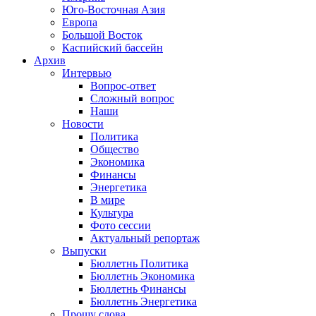
Юго-Восточная Азия
Европа
Большой Восток
Каспийский бассейн
Архив
Интервью
Вопрос-ответ
Сложный вопрос
Наши
Новости
Политика
Общество
Экономика
Финансы
Энергетика
В мире
Культура
Фото сессии
Актуальный репортаж
Выпуски
Бюллетнь Политика
Бюллетнь Экономика
Бюллетнь Финансы
Бюллетнь Энергетика
Прошу слова