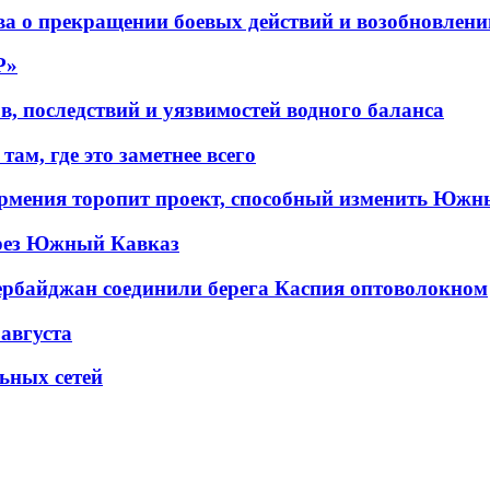
а о прекращении боевых действий и возобновлени
P»
в, последствий и уязвимостей водного баланса
ам, где это заметнее всего
рмения торопит проект, способный изменить Южн
рез Южный Кавказ
ербайджан соединили берега Каспия оптоволокном
 августа
льных сетей