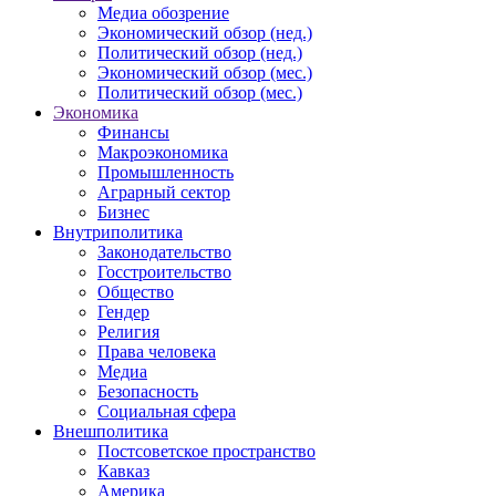
Медиа обозрение
Экономический обзор (нед.)
Политический обзор (нед.)
Экономический обзор (мес.)
Политический обзор (мес.)
Экономика
Финансы
Макроэкономика
Промышленность
Аграрный сектор
Бизнес
Внутриполитика
Законодательство
Госстроительство
Общество
Гендер
Религия
Права человека
Медиа
Безопасность
Социальная сфера
Внешполитика
Постсоветское пространство
Кавказ
Америка