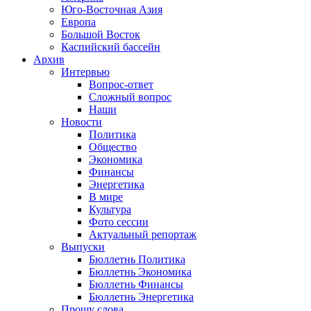
Юго-Восточная Азия
Европа
Большой Восток
Каспийский бассейн
Архив
Интервью
Вопрос-ответ
Сложный вопрос
Наши
Новости
Политика
Общество
Экономика
Финансы
Энергетика
В мире
Культура
Фото сессии
Актуальный репортаж
Выпуски
Бюллетнь Политика
Бюллетнь Экономика
Бюллетнь Финансы
Бюллетнь Энергетика
Прошу слова