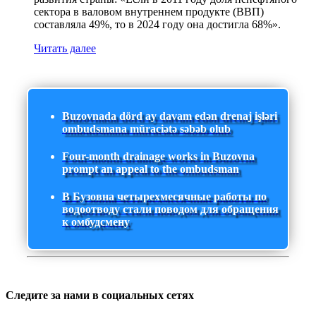
сектора в валовом внутреннем продукте (ВВП)
составляла 49%, то в 2024 году она достигла 68%».
Читать далее
Buzovnada dörd ay davam edən drenaj işləri
ombudsmana müraciətə səbəb olub
Four-month drainage works in Buzovna
prompt an appeal to the ombudsman
В Бузовна четырехмесячные работы по
водоотводу стали поводом для обращения
к омбудсмену
Следите за нами в социальных сетях