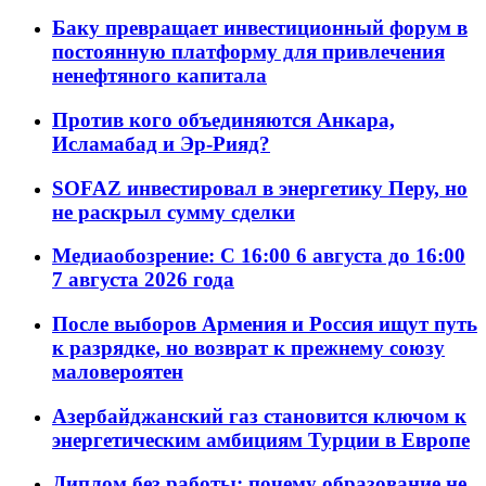
Баку превращает инвестиционный форум в
постоянную платформу для привлечения
ненефтяного капитала
Против кого объединяются Анкара,
Исламабад и Эр-Рияд?
SOFAZ инвестировал в энергетику Перу, но
не раскрыл сумму сделки
Медиаобозрение: С 16:00 6 августа до 16:00
7 августа 2026 года
После выборов Армения и Россия ищут путь
к разрядке, но возврат к прежнему союзу
маловероятен
Азербайджанский газ становится ключом к
энергетическим амбициям Турции в Европе
Диплом без работы: почему образование не