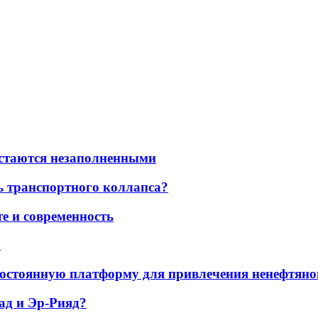
остаются незаполненными
ь транспортного коллапса?
е и современность
а
остоянную платформу для привлечения ненефтяно
ад и Эр-Рияд?