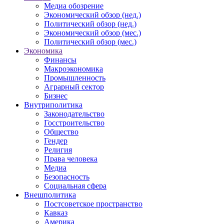
Медиа обозрение
Экономический обзор (нед.)
Политический обзор (нед.)
Экономический обзор (мес.)
Политический обзор (мес.)
Экономика
Финансы
Макроэкономика
Промышленность
Аграрный сектор
Бизнес
Внутриполитика
Законодательство
Госстроительство
Общество
Гендер
Религия
Права человека
Медиа
Безопасность
Социальная сфера
Внешполитика
Постсоветское пространство
Кавказ
Америка