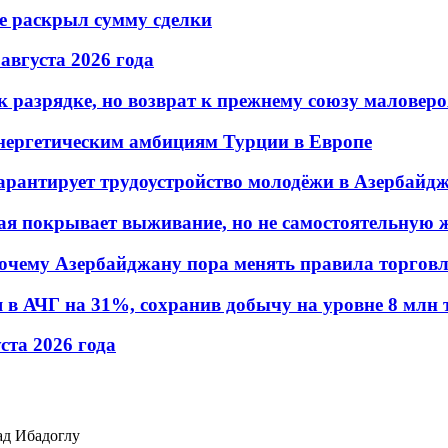
не раскрыл сумму сделки
 августа 2026 года
 разрядке, но возврат к прежнему союзу маловеро
энергетическим амбициям Турции в Европе
гарантирует трудоустройство молодёжи в Азербайд
ая покрывает выживание, но не самостоятельную 
почему Азербайджану пора менять правила торгов
в АЧГ на 31%, сохранив добычу на уровне 8 млн 
уста 2026 года
ад Ибадоглу