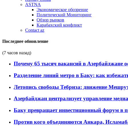
ASTNA
Экономическое обозрение
Политический Мониторинг
Обзор рынков
Карабахский конфликт
Contact az
Последнее обновление
(7 часов назад)
Почему 65 тысяч вакансий в Азербайджане 
Разделение линий метро в Баку: как избежат
Летопись свободы Тебриза: движение Мешрут
Азербайджан централизует управление меди
Баку превращает инвестиционный форум в п
Против кого объединяются Анкара, Исламаб