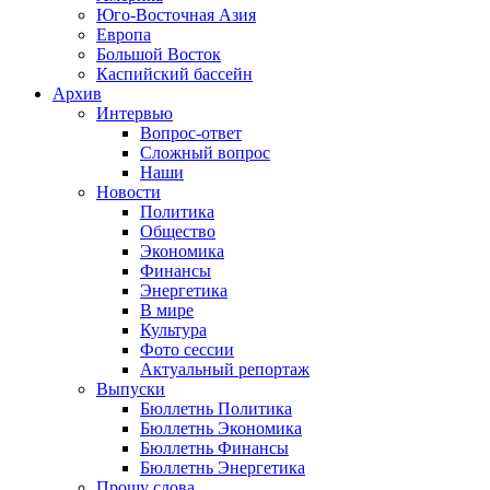
Юго-Восточная Азия
Европа
Большой Восток
Каспийский бассейн
Архив
Интервью
Вопрос-ответ
Сложный вопрос
Наши
Новости
Политика
Общество
Экономика
Финансы
Энергетика
В мире
Культура
Фото сессии
Актуальный репортаж
Выпуски
Бюллетнь Политика
Бюллетнь Экономика
Бюллетнь Финансы
Бюллетнь Энергетика
Прошу слова