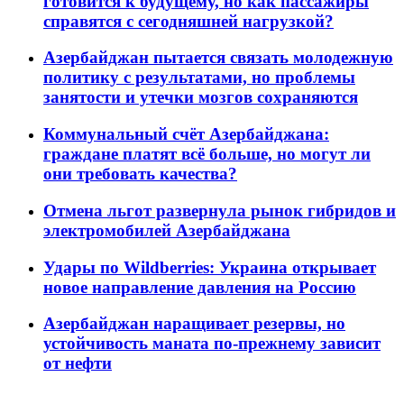
готовится к будущему, но как пассажиры
справятся с сегодняшней нагрузкой?
Азербайджан пытается связать молодежную
политику с результатами, но проблемы
занятости и утечки мозгов сохраняются
Коммунальный счёт Азербайджана:
граждане платят всё больше, но могут ли
они требовать качества?
Отмена льгот развернула рынок гибридов и
электромобилей Азербайджана
Удары по Wildberries: Украина открывает
новое направление давления на Россию
Азербайджан наращивает резервы, но
устойчивость маната по-прежнему зависит
от нефти