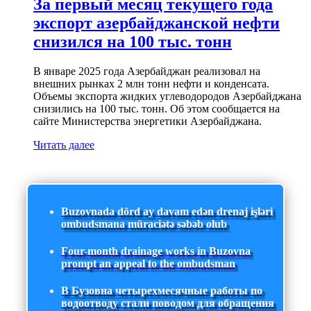
За первый месяц текущего года
экспорт азербайджанской нефти
снизился на 100 тыс. тонн
В январе 2025 года Азербайджан реализовал на
внешних рынках 2 млн тонн нефти и конденсата.
Объемы экспорта жидких углеводородов Азербайджана
снизились на 100 тыс. тонн. Об этом сообщается на
сайте Министерства энергетики Азербайджана.
Читать далее
Buzovnada dörd ay davam edən drenaj işləri
ombudsmana müraciətə səbəb olub
Four-month drainage works in Buzovna
prompt an appeal to the ombudsman
В Бузовна четырехмесячные работы по
водоотводу стали поводом для обращения