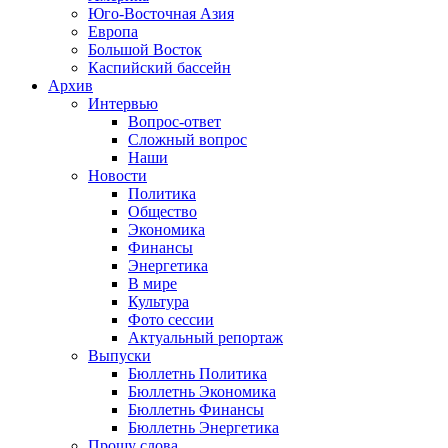
Юго-Восточная Азия
Европа
Большой Восток
Каспийский бассейн
Архив
Интервью
Вопрос-ответ
Сложный вопрос
Наши
Новости
Политика
Общество
Экономика
Финансы
Энергетика
В мире
Культура
Фото сессии
Актуальный репортаж
Выпуски
Бюллетнь Политика
Бюллетнь Экономика
Бюллетнь Финансы
Бюллетнь Энергетика
Прошу слова