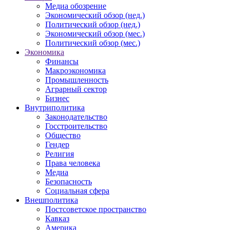
Медиа обозрение
Экономический обзор (нед.)
Политический обзор (нед.)
Экономический обзор (мес.)
Политический обзор (мес.)
Экономика
Финансы
Макроэкономика
Промышленность
Аграрный сектор
Бизнес
Внутриполитика
Законодательство
Госстроительство
Общество
Гендер
Религия
Права человека
Медиа
Безопасность
Социальная сфера
Внешполитика
Постсоветское пространство
Кавказ
Америка