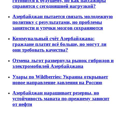
готовится к будущему, но как пассажиры
справятся с сегодняшней нагрузкой?
Азербайджан пытается связать молодежную
политику с результатами, но проблемы
занятости и утечки мозгов сохраняются
Коммунальный счёт Азербайджана:
граждане платят всё больше, но могут ли
они требовать качества?
Отмена льгот развернула рынок гибридов и
электромобилей Азербайджана
Удары по Wildberries: Украина открывает
новое направление давления на Россию
Азербайджан наращивает резервы, но
устойчивость маната по-прежнему зависит
от нефти