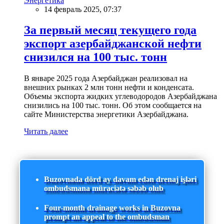
Энергетика
14 февраль 2025, 07:37
За первый месяц текущего года
экспорт азербайджанской нефти
снизился на 100 тыс. тонн
В январе 2025 года Азербайджан реализовал на
внешних рынках 2 млн тонн нефти и конденсата.
Объемы экспорта жидких углеводородов Азербайджана
снизились на 100 тыс. тонн. Об этом сообщается на
сайте Министерства энергетики Азербайджана.
Читать далее
Buzovnada dörd ay davam edən drenaj işləri
ombudsmana müraciətə səbəb olub
Four-month drainage works in Buzovna
prompt an appeal to the ombudsman