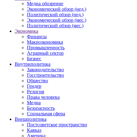
Медиа обозрение
Экономический обзор (нед.)
Политический обзор (нед.)
Экономический обзор (мес.)
Политический обзор (мес.)
Экономика
Финансы
Макроэкономика
Промышленность
Аграрный сектор
Бизнес
Внутриполитика
Законодательство
Госстроительство
Общество
Гендер
Религия
Права человека
Медиа
Безопасность
Социальная сфера
Внешполитика
Постсоветское пространство
Кавказ
Америка