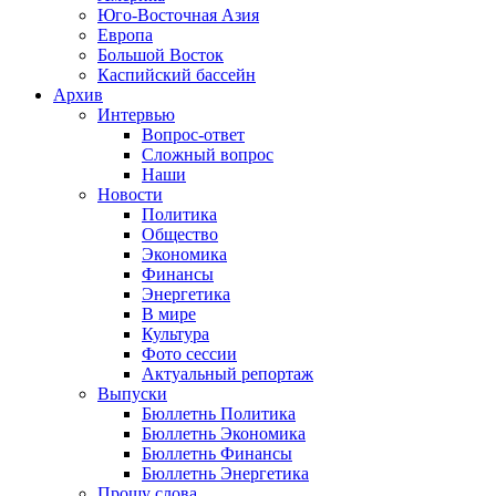
Юго-Восточная Азия
Европа
Большой Восток
Каспийский бассейн
Архив
Интервью
Вопрос-ответ
Сложный вопрос
Наши
Новости
Политика
Общество
Экономика
Финансы
Энергетика
В мире
Культура
Фото сессии
Актуальный репортаж
Выпуски
Бюллетнь Политика
Бюллетнь Экономика
Бюллетнь Финансы
Бюллетнь Энергетика
Прошу слова