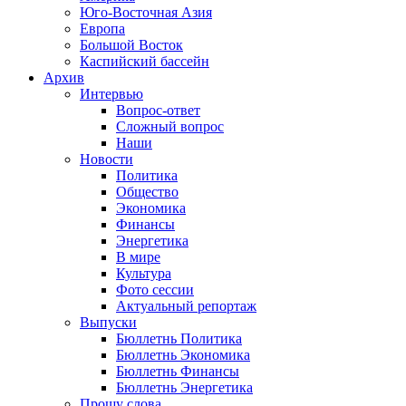
Юго-Восточная Азия
Европа
Большой Восток
Каспийский бассейн
Архив
Интервью
Вопрос-ответ
Сложный вопрос
Наши
Новости
Политика
Общество
Экономика
Финансы
Энергетика
В мире
Культура
Фото сессии
Актуальный репортаж
Выпуски
Бюллетнь Политика
Бюллетнь Экономика
Бюллетнь Финансы
Бюллетнь Энергетика
Прошу слова