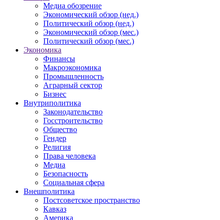
Медиа обозрение
Экономический обзор (нед.)
Политический обзор (нед.)
Экономический обзор (мес.)
Политический обзор (мес.)
Экономика
Финансы
Макроэкономика
Промышленность
Аграрный сектор
Бизнес
Внутриполитика
Законодательство
Госстроительство
Общество
Гендер
Религия
Права человека
Медиа
Безопасность
Социальная сфера
Внешполитика
Постсоветское пространство
Кавказ
Америка