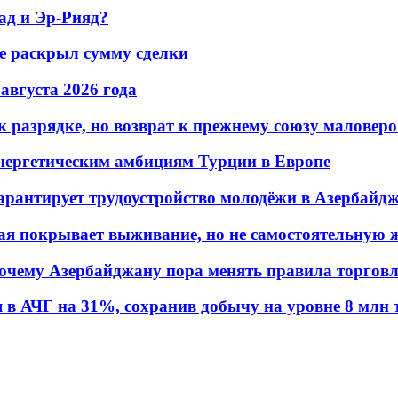
ад и Эр-Рияд?
не раскрыл сумму сделки
 августа 2026 года
 разрядке, но возврат к прежнему союзу маловеро
энергетическим амбициям Турции в Европе
гарантирует трудоустройство молодёжи в Азербайд
ая покрывает выживание, но не самостоятельную 
почему Азербайджану пора менять правила торгов
в АЧГ на 31%, сохранив добычу на уровне 8 млн 