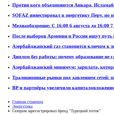
Против кого объединяются Анкара, Исламаб
SOFAZ инвестировал в энергетику Перу, но 
Медиаобозрение: С 16:00 6 августа до 16:00 7
После выборов Армения и Россия ищут путь к
Азербайджанский газ становится ключом к 
Диплом без работы: почему образование не 
Азербайджанский минимум: зарплата, котор
Традиционные рынки под давлением сетей: 
BP и партнёры увеличили капиталовложения 
Главная страница
Энергетика
Газпром зарегистрировал бренд "Турецкий поток"