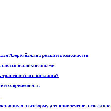
для Азербайджана риски и возможности
остаются незаполненными
ь транспортного коллапса?
е и современность
а
остоянную платформу для привлечения ненефтяно