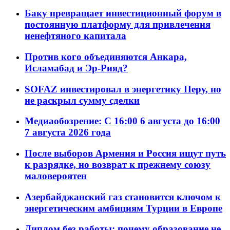
Баку превращает инвестиционный форум в
постоянную платформу для привлечения
ненефтяного капитала
Против кого объединяются Анкара,
Исламабад и Эр-Рияд?
SOFAZ инвестировал в энергетику Перу, но
не раскрыл сумму сделки
Медиаобозрение: С 16:00 6 августа до 16:00
7 августа 2026 года
После выборов Армения и Россия ищут путь
к разрядке, но возврат к прежнему союзу
маловероятен
Азербайджанский газ становится ключом к
энергетическим амбициям Турции в Европе
Диплом без работы: почему образование не