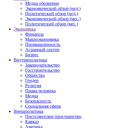
Медиа обозрение
Экономический обзор (нед.)
Политический обзор (нед.)
Экономический обзор (мес.)
Политический обзор (мес.)
Экономика
Финансы
Макроэкономика
Промышленность
Аграрный сектор
Бизнес
Внутриполитика
Законодательство
Госстроительство
Общество
Гендер
Религия
Права человека
Медиа
Безопасность
Социальная сфера
Внешполитика
Постсоветское пространство
Кавказ
Америка