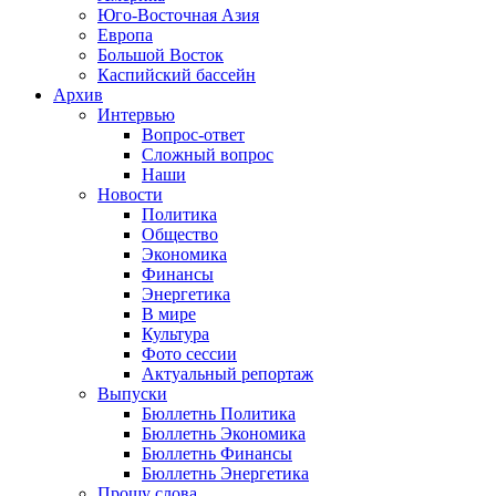
Юго-Восточная Азия
Европа
Большой Восток
Каспийский бассейн
Архив
Интервью
Вопрос-ответ
Сложный вопрос
Наши
Новости
Политика
Общество
Экономика
Финансы
Энергетика
В мире
Культура
Фото сессии
Актуальный репортаж
Выпуски
Бюллетнь Политика
Бюллетнь Экономика
Бюллетнь Финансы
Бюллетнь Энергетика
Прошу слова