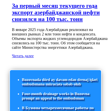
За первый месяц текущего года
экспорт азербайджанской нефти
снизился на 100 тыс. тонн
В январе 2025 года Азербайджан реализовал на
внешних рынках 2 млн тонн нефти и конденсата.
Объемы экспорта жидких углеводородов Азербайджана
снизились на 100 тыс. тонн. Об этом сообщается на
сайте Министерства энергетики Азербайджана.
Читать далее
Buzovnada dörd ay davam edən drenaj işləri
ombudsmana müraciətə səbəb olub
Four-month drainage works in Buzovna
prompt an appeal to the ombudsman
В Бузовна четырехмесячные работы по