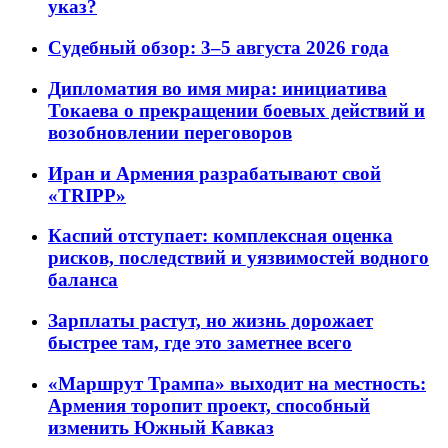
указ?
Судебный обзор: 3–5 августа 2026 года
Дипломатия во имя мира: инициатива
Токаева о прекращении боевых действий и
возобновлении переговоров
Иран и Армения разрабатывают свой
«TRIPP»
Каспий отступает: комплексная оценка
рисков, последствий и уязвимостей водного
баланса
Зарплаты растут, но жизнь дорожает
быстрее там, где это заметнее всего
«Маршрут Трампа» выходит на местность:
Армения торопит проект, способный
изменить Южный Кавказ