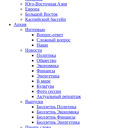
Юго-Восточная Азия
Европа
Большой Восток
Каспийский бассейн
Архив
Интервью
Вопрос-ответ
Сложный вопрос
Наши
Новости
Политика
Общество
Экономика
Финансы
Энергетика
В мире
Культура
Фото сессии
Актуальный репортаж
Выпуски
Бюллетнь Политика
Бюллетнь Экономика
Бюллетнь Финансы
Бюллетнь Энергетика
Прошу слова