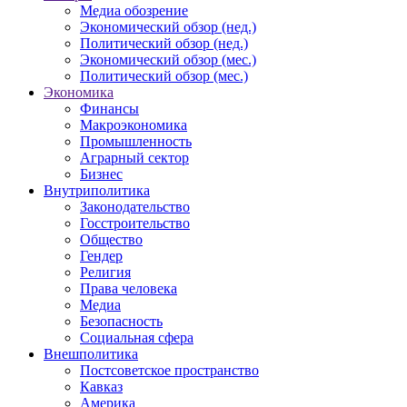
Медиа обозрение
Экономический обзор (нед.)
Политический обзор (нед.)
Экономический обзор (мес.)
Политический обзор (мес.)
Экономика
Финансы
Макроэкономика
Промышленность
Аграрный сектор
Бизнес
Внутриполитика
Законодательство
Госстроительство
Общество
Гендер
Религия
Права человека
Медиа
Безопасность
Социальная сфера
Внешполитика
Постсоветское пространство
Кавказ
Америка