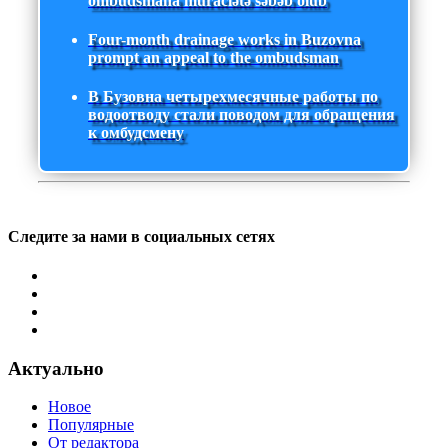
ombudsmana müraciətə səbəb olub
Four-month drainage works in Buzovna
prompt an appeal to the ombudsman
В Бузовна четырехмесячные работы по
водоотводу стали поводом для обращения
к омбудсмену
Следите за нами в социальных сетях
Актуально
Новое
Популярные
От редактора