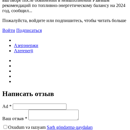
выговоре после обвинений в невыполнении Рзаевым
рекомендаций по топливно-энергетическому балансу на 2024
год, сообщил...
Пожалуйста, войдите или подпишитесь, чтобы читать больше
Войти
Подписаться
Азерэнержи
Azerenerji
Написать отзыв
Ad *
Ваш отзыв *
Oxudum və razıyam
Şərh göndərmə qaydaları