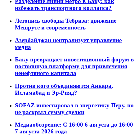
Разделение линий метро в Баку: как
избежать транспортного коллапса?
Летопись свободы Тебриза: движение
Мешруте и современность
Азербайджан централизует управление
медиа
Баку превращает инвестиционный форум в
постоянную платформу для привлечения
ненефтяного капитала
Против кого объединяются Анкара,
Исламабад и Эр-Рияд?
SOFAZ инвестировал в энергетику Перу, но
не раскрыл сумму сделки
Медиаобозрение: С 16:00 6 августа до 16:00
7 августа 2026 года