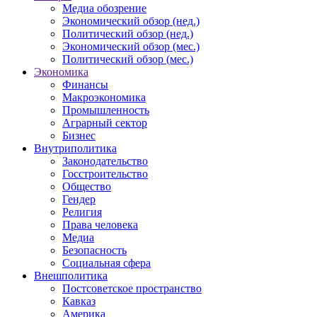
Медиа обозрение
Экономический обзор (нед.)
Политический обзор (нед.)
Экономический обзор (мес.)
Политический обзор (мес.)
Экономика
Финансы
Макроэкономика
Промышленность
Аграрный сектор
Бизнес
Внутриполитика
Законодательство
Госстроительство
Общество
Гендер
Религия
Права человека
Медиа
Безопасность
Социальная сфера
Внешполитика
Постсоветское пространство
Кавказ
Америка