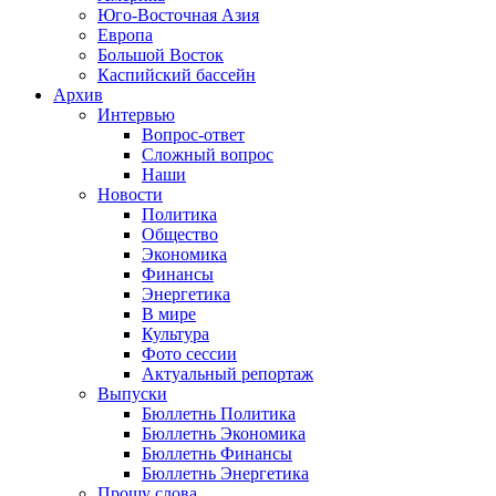
Юго-Восточная Азия
Европа
Большой Восток
Каспийский бассейн
Архив
Интервью
Вопрос-ответ
Сложный вопрос
Наши
Новости
Политика
Общество
Экономика
Финансы
Энергетика
В мире
Культура
Фото сессии
Актуальный репортаж
Выпуски
Бюллетнь Политика
Бюллетнь Экономика
Бюллетнь Финансы
Бюллетнь Энергетика
Прошу слова