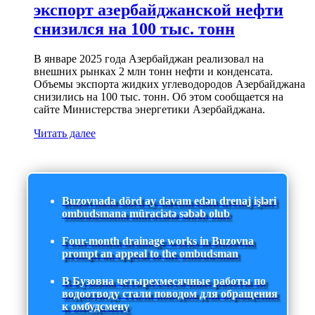
экспорт азербайджанской нефти
снизился на 100 тыс. тонн
В январе 2025 года Азербайджан реализовал на
внешних рынках 2 млн тонн нефти и конденсата.
Объемы экспорта жидких углеводородов Азербайджана
снизились на 100 тыс. тонн. Об этом сообщается на
сайте Министерства энергетики Азербайджана.
Читать далее
Buzovnada dörd ay davam edən drenaj işləri
ombudsmana müraciətə səbəb olub
Four-month drainage works in Buzovna
prompt an appeal to the ombudsman
В Бузовна четырехмесячные работы по
водоотводу стали поводом для обращения
к омбудсмену