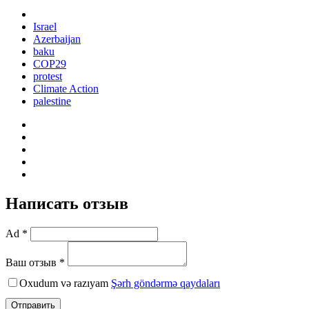
Israel
Azerbaijan
baku
COP29
protest
Climate Action
palestine
Написать отзыв
Ad *
Ваш отзыв *
Oxudum və razıyam
Şərh göndərmə qaydaları
Отправить