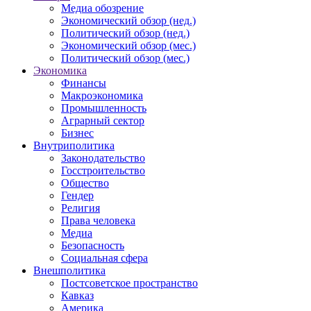
Медиа обозрение
Экономический обзор (нед.)
Политический обзор (нед.)
Экономический обзор (мес.)
Политический обзор (мес.)
Экономика
Финансы
Макроэкономика
Промышленность
Аграрный сектор
Бизнес
Внутриполитика
Законодательство
Госстроительство
Общество
Гендер
Религия
Права человека
Медиа
Безопасность
Социальная сфера
Внешполитика
Постсоветское пространство
Кавказ
Америка