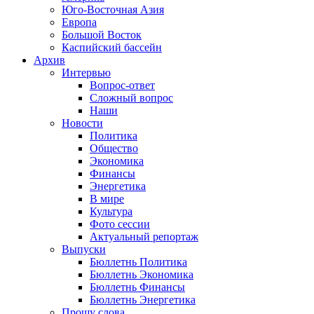
Юго-Восточная Азия
Европа
Большой Восток
Каспийский бассейн
Архив
Интервью
Вопрос-ответ
Сложный вопрос
Наши
Новости
Политика
Общество
Экономика
Финансы
Энергетика
В мире
Культура
Фото сессии
Актуальный репортаж
Выпуски
Бюллетнь Политика
Бюллетнь Экономика
Бюллетнь Финансы
Бюллетнь Энергетика
Прошу слова