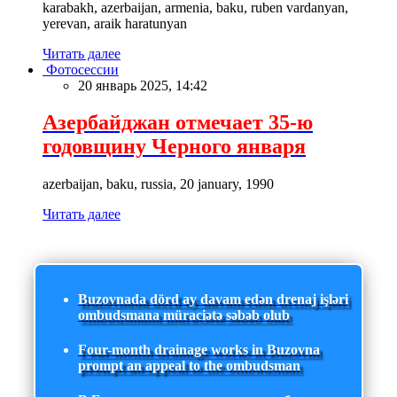
karabakh, azerbaijan, armenia, baku, ruben vardanyan,
yerevan, araik haratunyan
Читать далее
Фотосессии
20 январь 2025, 14:42
Азербайджан отмечает 35-ю
годовщину Черного января
azerbaijan, baku, russia, 20 january, 1990
Читать далее
Buzovnada dörd ay davam edən drenaj işləri
ombudsmana müraciətə səbəb olub
Four-month drainage works in Buzovna
prompt an appeal to the ombudsman