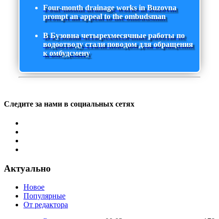
Four-month drainage works in Buzovna
prompt an appeal to the ombudsman
В Бузовна четырехмесячные работы по
водоотводу стали поводом для обращения
к омбудсмену
Следите за нами в социальных сетях
Актуально
Новое
Популярные
От редактора