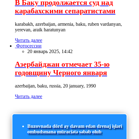
В Баку продолжается суд над
карабахскими сепаратистами
karabakh, azerbaijan, armenia, baku, ruben vardanyan,
yerevan, araik haratunyan
Читать далее
Фотосессии
20 январь 2025, 14:42
Азербайджан отмечает 35-ю
годовщину Черного января
azerbaijan, baku, russia, 20 january, 1990
Читать далее
Buzovnada dörd ay davam edən drenaj işləri
ombudsmana müraciətə səbəb olub