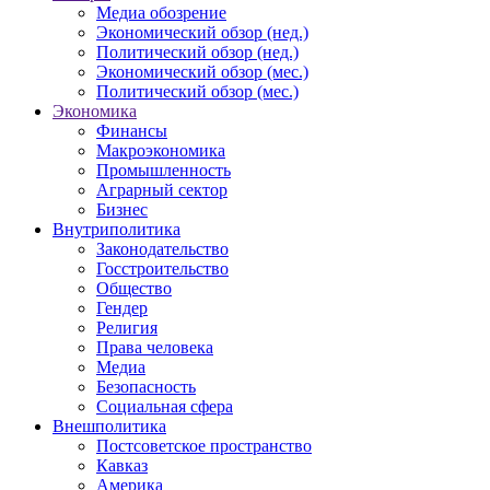
Медиа обозрение
Экономический обзор (нед.)
Политический обзор (нед.)
Экономический обзор (мес.)
Политический обзор (мес.)
Экономика
Финансы
Макроэкономика
Промышленность
Аграрный сектор
Бизнес
Внутриполитика
Законодательство
Госстроительство
Общество
Гендер
Религия
Права человека
Медиа
Безопасность
Социальная сфера
Внешполитика
Постсоветское пространство
Кавказ
Америка