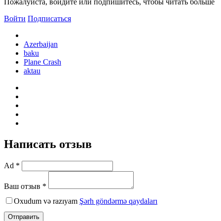
Пожалуйста, войдите или подпишитесь, чтобы читать больше
Войти
Подписаться
Azerbaijan
baku
Plane Crash
aktau
Написать отзыв
Ad *
Ваш отзыв *
Oxudum və razıyam
Şərh göndərmə qaydaları
Отправить