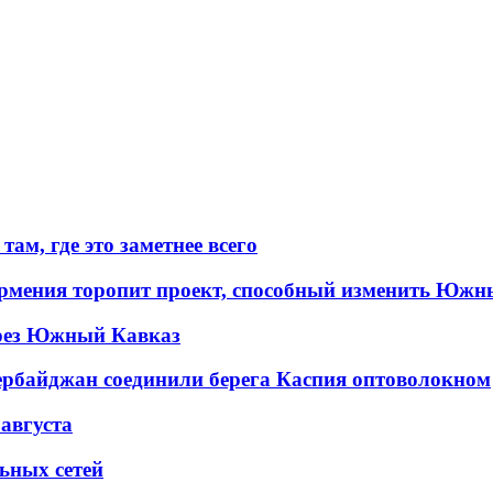
ам, где это заметнее всего
рмения торопит проект, способный изменить Южн
рез Южный Кавказ
ербайджан соединили берега Каспия оптоволокном
 августа
льных сетей