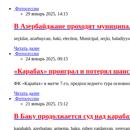
Фотосессии
29 январь 2025, 14:15
В Азербайджане проходят муницип
seçkilər, azərbaycan, baki, election, Municipal, seçki, bələdiyyə
Читать далее
Фотосессии
24 январь 2025, 00:15
«Карабах» проиграл и потерял шан
ФК «Карабах» в матче 7-го, предпоследнего тура основн
Читать далее
Фотосессии
21 январь 2025, 15:12
В Баку продолжается суд над караб
karabakh, azerbaijan, armenia, baku, ruben vardanyan, yerevan