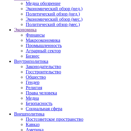
Медиа обозрение
Экономический обзор (нед.)
Политический обзор (нед.)
Экономический обзор (мес.)
Политический обзор (мес.)
Экономика
Финансы
Макроэкономика
Промышленность
Аграрный сектор
Бизнес
Внутриполитика
Законодательство
Госстроительство
Общество
Гендер
Религия
Права человека
Медиа
Безопасность
Социальная сфера
Внешполитика
Постсоветское пространство
Кавказ
Америка