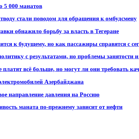
о 5 000 манатов
тводу стали поводом для обращения к омбудсмену
авки обнажило борьбу за власть в Тегеране
ится к будущему, но как пассажиры справятся с с
олитику с результатами, но проблемы занятости и
платят всё больше, но могут ли они требовать кач
 электромобилей Азербайджана
вое направление давления на Россию
ивость маната по-прежнему зависит от нефти