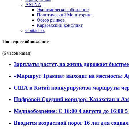
ASTNA
Экономическое обозрение
Политический Мониторинг
Обзор рынков
Карабахский конфликт
Contact az
Последнее обновление
(6 часов назад)
Зарплаты растут, но жизнь дорожает быстрее т
«Маршрут Трампа» выходит на местность: А
США и Китай конкурируютза маршруты че
Цифровой Средний коридор: Казахстан и Аз
Медиаобозрение: С 16:00 4 августа до 16:00 5
Вводится возрастной порог 16 лет для социа