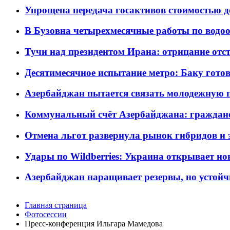
Упрощена передача госактивов стоимостью д
В Бузовна четырехмесячные работы по водоо
Тучи над президентом Ирана: отрицание отст
Десятимесячное испытание метро: Баку готов
Азербайджан пытается связать молодежную п
Коммунальный счёт Азербайджана: граждане 
Отмена льгот развернула рынок гибридов и
Удары по Wildberries: Украина открывает но
Азербайджан наращивает резервы, но устойч
Главная страница
Фотосессии
Пресс-конференция Ильгара Мамедова