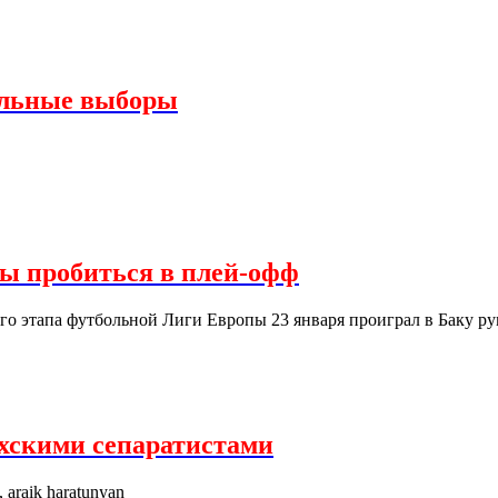
альные выборы
сы пробиться в плей-офф
ого этапа футбольной Лиги Европы 23 января проиграл в Баку р
ахскими сепаратистами
, araik haratunyan