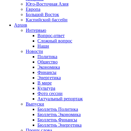
Юго-Восточная Азия
Европа
Большой Восток
Каспийский бассейн
Архив
Интервью
Вопрос-ответ
Сложный вопрос
Наши
Новости
Политика
Общество
Экономика
Финансы
Энергетика
В мире
Культура
Фото сессии
Актуальный репортаж
Выпуски
Бюллетнь Политика
Бюллетнь Экономика
Бюллетнь Финансы
Бюллетнь Энергетика
Прошу слова