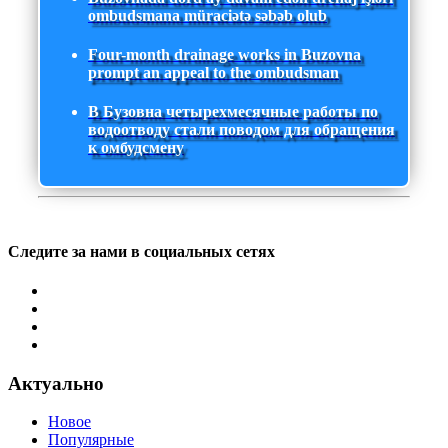
ombudsmana müraciətə səbəb olub
Four-month drainage works in Buzovna
prompt an appeal to the ombudsman
В Бузовна четырехмесячные работы по
водоотводу стали поводом для обращения
к омбудсмену
Следите за нами в социальных сетях
Актуально
Новое
Популярные