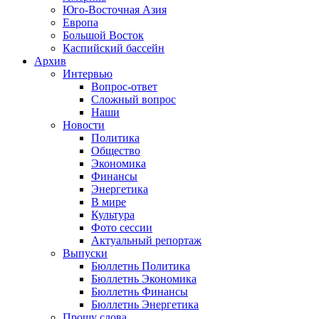
Юго-Восточная Азия
Европа
Большой Восток
Каспийский бассейн
Архив
Интервью
Вопрос-ответ
Сложный вопрос
Наши
Новости
Политика
Общество
Экономика
Финансы
Энергетика
В мире
Культура
Фото сессии
Актуальный репортаж
Выпуски
Бюллетнь Политика
Бюллетнь Экономика
Бюллетнь Финансы
Бюллетнь Энергетика
Прошу слова