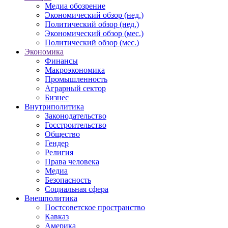
Медиа обозрение
Экономический обзор (нед.)
Политический обзор (нед.)
Экономический обзор (мес.)
Политический обзор (мес.)
Экономика
Финансы
Макроэкономика
Промышленность
Аграрный сектор
Бизнес
Внутриполитика
Законодательство
Госстроительство
Общество
Гендер
Религия
Права человека
Медиа
Безопасность
Социальная сфера
Внешполитика
Постсоветское пространство
Кавказ
Америка