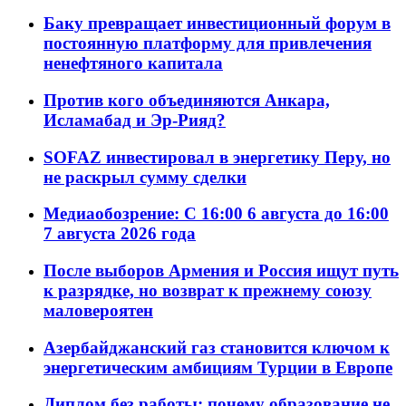
Баку превращает инвестиционный форум в
постоянную платформу для привлечения
ненефтяного капитала
Против кого объединяются Анкара,
Исламабад и Эр-Рияд?
SOFAZ инвестировал в энергетику Перу, но
не раскрыл сумму сделки
Медиаобозрение: С 16:00 6 августа до 16:00
7 августа 2026 года
После выборов Армения и Россия ищут путь
к разрядке, но возврат к прежнему союзу
маловероятен
Азербайджанский газ становится ключом к
энергетическим амбициям Турции в Европе
Диплом без работы: почему образование не