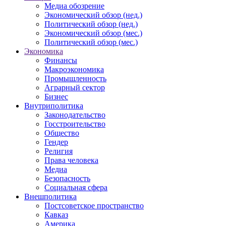
Медиа обозрение
Экономический обзор (нед.)
Политический обзор (нед.)
Экономический обзор (мес.)
Политический обзор (мес.)
Экономика
Финансы
Макроэкономика
Промышленность
Аграрный сектор
Бизнес
Внутриполитика
Законодательство
Госстроительство
Общество
Гендер
Религия
Права человека
Медиа
Безопасность
Социальная сфера
Внешполитика
Постсоветское пространство
Кавказ
Америка