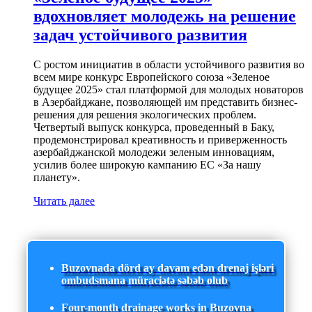
вдохновляет молодежь на решение
задач устойчивого развития
С ростом инициатив в области устойчивого развития во
всем мире конкурс Европейского союза «Зеленое
будущее 2025» стал платформой для молодых новаторов
в Азербайджане, позволяющей им представить бизнес-
решения для решения экологических проблем.
Четвертый выпуск конкурса, проведенный в Баку,
продемонстрировал креативность и приверженность
азербайджанской молодежи зеленым инновациям,
усилив более широкую кампанию ЕС «За нашу
планету».
Читать далее
Buzovnada dörd ay davam edən drenaj işləri
ombudsmana müraciətə səbəb olub
Four-month drainage works in Buzovna