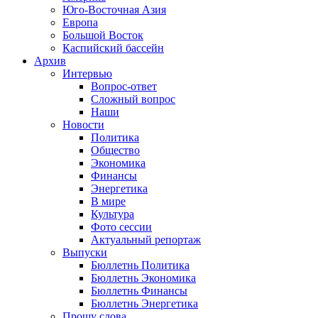
Юго-Восточная Азия
Европа
Большой Восток
Каспийский бассейн
Архив
Интервью
Вопрос-ответ
Сложный вопрос
Наши
Новости
Политика
Общество
Экономика
Финансы
Энергетика
В мире
Культура
Фото сессии
Актуальный репортаж
Выпуски
Бюллетнь Политика
Бюллетнь Экономика
Бюллетнь Финансы
Бюллетнь Энергетика
Прошу слова