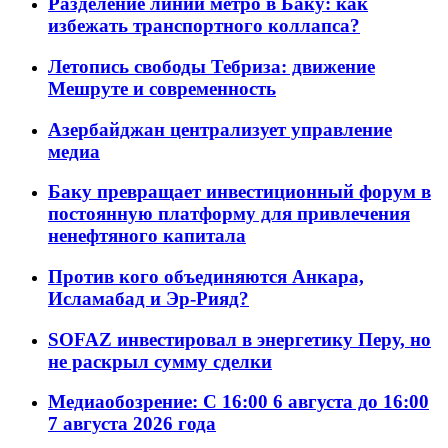
Разделение линий метро в Баку: как
избежать транспортного коллапса?
Летопись свободы Тебриза: движение
Мешруте и современность
Азербайджан централизует управление
медиа
Баку превращает инвестиционный форум в
постоянную платформу для привлечения
ненефтяного капитала
Против кого объединяются Анкара,
Исламабад и Эр-Рияд?
SOFAZ инвестировал в энергетику Перу, но
не раскрыл сумму сделки
Медиаобозрение: С 16:00 6 августа до 16:00
7 августа 2026 года