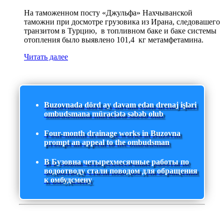
На таможенном посту «Джульфа» Нахчыванской
таможни при досмотре грузовика из Ирана, следовашего
транзитом в Турцию, в топливном баке и баке системы
отопления было выявлено 101,4 кг метамфетамина.
Читать далее
Buzovnada dörd ay davam edən drenaj işləri
ombudsmana müraciətə səbəb olub
Four-month drainage works in Buzovna
prompt an appeal to the ombudsman
В Бузовна четырехмесячные работы по
водоотводу стали поводом для обращения
к омбудсмену