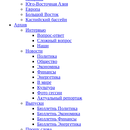
Юго-Восточная Азия
Европа
Большой Восток
Каспийский бассейн
Архив
Интервью
Вопрос-ответ
Сложный вопрос
Наши
Новости
Политика
Общество
Экономика
Финансы
Энергетика
В мире
Культура
Фото сессии
Актуальный репортаж
Выпуски
Бюллетнь Политика
Бюллетнь Экономика
Бюллетнь Финансы
Бюллетнь Энергетика
Прошу слова