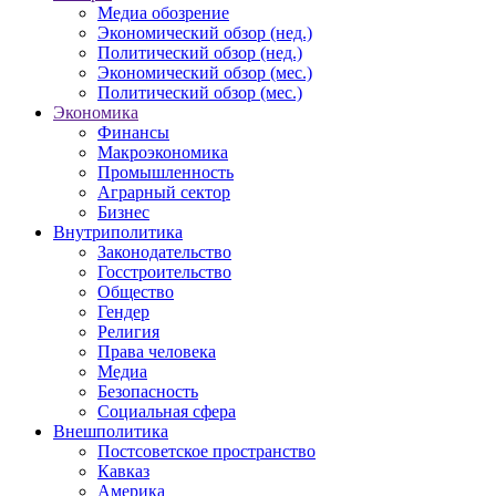
Медиа обозрение
Экономический обзор (нед.)
Политический обзор (нед.)
Экономический обзор (мес.)
Политический обзор (мес.)
Экономика
Финансы
Макроэкономика
Промышленность
Аграрный сектор
Бизнес
Внутриполитика
Законодательство
Госстроительство
Общество
Гендер
Религия
Права человека
Медиа
Безопасность
Социальная сфера
Внешполитика
Постсоветское пространство
Кавказ
Америка