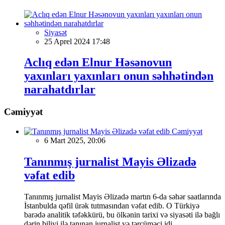
Siyasət
25 Aprel 2024 17:48
Aclıq edən Elnur Həsənovun
yaxınları yaxınları onun səhhətindən
narahatdırlar
Cəmiyyət
Cəmiyyət
6 Mart 2025, 20:06
Tanınmış jurnalist Mayis Əlizadə
vəfat edib
Tanınmış jurnalist Mayis Əlizadə martın 6-da səhər saatlarında
İstanbulda qəfil ürək tutmasından vəfat edib. O Türkiyə
barədə analitik təfəkkürü, bu ölkənin tarixi və siyasəti ilə bağlı
dərin biliyi ilə tanınan jurnalist və tərcüməçi idi.