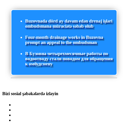
Buzovnada dörd ay davam edən drenaj işləri
ombudsmana müraciətə səbəb olub
Four-month drainage works in Buzovna
prompt an appeal to the ombudsman
В Бузовна четырехмесячные работы по
водоотводу стали поводом для обращения
к омбудсмену
Bizi sosial şəbəkələrdə izləyin