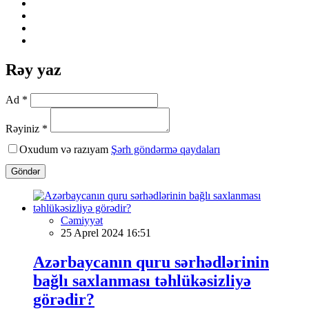
Rəy yaz
Ad *
Rəyiniz *
Oxudum və razıyam
Şərh göndərmə qaydaları
Göndər
Cəmiyyət
25 Aprel 2024 16:51
Azərbaycanın quru sərhədlərinin
bağlı saxlanması təhlükəsizliyə
görədir?