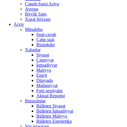
Cənub-Şərqi Asiya
Avropa
Böyük Şərq
Xəzər hövzəsi
Arxiv
Müsahibə
Sual-cavab
Çətin sual
Bizimkiler
Xəbərlər
Siyasət
Cəmiyyət
İqtisadiyyat
Maliyyə
Enerji
Dünyada
Mədəniyyət
Foto sessiyalar
Aktual Reportaj
Buraxılışlar
Bülleten Siyasət
Bülleten İqtisadiyyat
Bülleten Maliyyə
Bülleten Energetika
Söz istəyirəm