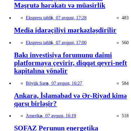
Məşrutə hərəkatı və müasirlik
Ekspress təhlil,
07 avqust, 17:28
483
Media idarəçiliyi mərkəzləşdirilir
Ekspress təhlil,
07 avqust, 17:00
560
Bakı investisiya forumunu daimi
platformaya çevirir, diqqət qeyri-neft
kapitalına yönəlir
Böyük Şərq,
07 avqust, 16:27
584
Ankara, İslamabad və Ər-Riyad kimə
qarşı birləşir?
Amerika,
07 avqust, 16:19
518
SOFAZ Perunun energetika