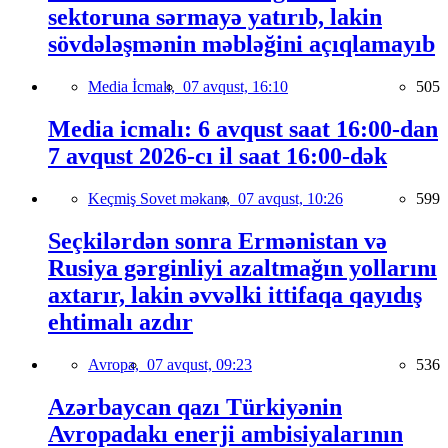
sektoruna sərmayə yatırıb, lakin
sövdələşmənin məbləğini açıqlamayıb
Media İcmalı,
07 avqust, 16:10
505
Media icmalı: 6 avqust saat 16:00-dan
7 avqust 2026-cı il saat 16:00-dək
Keçmiş Sovet məkanı,
07 avqust, 10:26
599
Seçkilərdən sonra Ermənistan və
Rusiya gərginliyi azaltmağın yollarını
axtarır, lakin əvvəlki ittifaqa qayıdış
ehtimalı azdır
Avropa,
07 avqust, 09:23
536
Azərbaycan qazı Türkiyənin
Avropadakı enerji ambisiyalarının