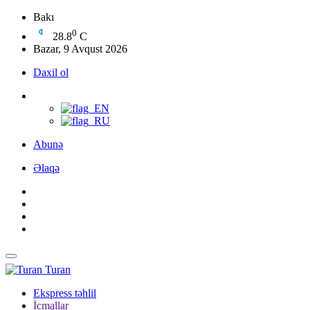
Bakı
0
28.8
C
Bazar, 9 Avqust 2026
Daxil ol
Abunə
Əlaqə
Turan
Ekspress təhlil
İcmallar