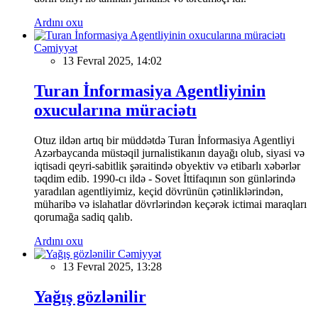
Ardını oxu
Cəmiyyət
13 Fevral 2025, 14:02
Turan İnformasiya Agentliyinin
oxucularına müraciətı
Otuz ildən artıq bir müddətdə Turan İnformasiya Agentliyi
Azərbaycanda müstəqil jurnalistikanın dayağı olub, siyasi və
iqtisadi qeyri-sabitlik şəraitində obyektiv və etibarlı xəbərlər
təqdim edib. 1990-cı ildə - Sovet İttifaqının son günlərində
yaradılan agentliyimiz, keçid dövrünün çətinliklərindən,
müharibə və islahatlar dövrlərindən keçərək ictimai maraqları
qorumağa sadiq qalıb.
Ardını oxu
Cəmiyyət
13 Fevral 2025, 13:28
Yağış gözlənilir