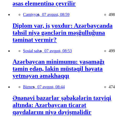
əsas elementinə çevrilir
Cəmiyyət,
07 avqust, 08:59
498
Diplom var, iş yoxdur: Azərbaycanda
təhsil niyə gənclərin məşğulluğuna
təminat vermir?
Sosial sahə,
07 avqust, 08:53
499
Azərbaycan minimumu: yaşamağı
təmin edən, lakin müstəqil həyata
yetməyən əməkhaqqı
Biznes,
07 avqust, 08:44
474
Ənənəvi bazarlar şəbəkələrin təzyiqi
altında: Azərbaycan ticarət
qaydalarını niyə dəyişməlidir