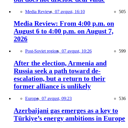
Media Review,
07 avqust, 16:10
505
Media Review: From 4:00 p.m. on
August 6 to 4:00 p.m. on August 7,
2026
Post-Soviet region,
07 avqust, 10:26
599
After the election, Armenia and
Russia seek a path toward de-
escalation, but a return to their
former alliance is unlikely
Europe,
07 avqust, 09:23
536
Azerbaijani gas emerges as a key to
Türkiye’s energy ambitions in Europe