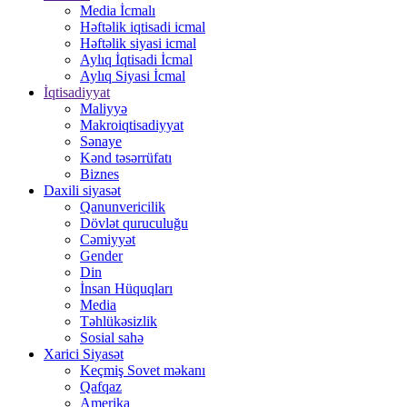
Media İcmalı
Həftəlik iqtisadi icmal
Həftəlik siyasi icmal
Aylıq İqtisadi İcmal
Aylıq Siyasi İcmal
İqtisadiyyat
Maliyyə
Makroiqtisadiyyat
Sənaye
Kənd təsərrüfatı
Biznes
Daxili siyasət
Qanunvericilik
Dövlət quruculuğu
Cəmiyyət
Gender
Din
İnsan Hüquqları
Media
Təhlükəsizlik
Sosial sahə
Xarici Siyasət
Keçmiş Sovet məkanı
Qafqaz
Amerika