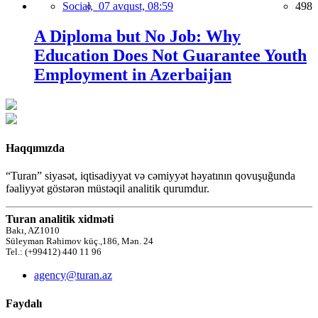
Social,
07 avqust, 08:59
498
A Diploma but No Job: Why
Education Does Not Guarantee Youth
Employment in Azerbaijan
Haqqımızda
“Turan” siyasət, iqtisadiyyat və cəmiyyət həyatının qovuşuğunda
fəaliyyət göstərən müstəqil analitik qurumdur.
Turan analitik xidməti
Bakı, AZ1010
Süleyman Rəhimov küç.,186, Mən. 24
Tel.: (+99412) 440 11 96
agency@turan.az
Faydalı