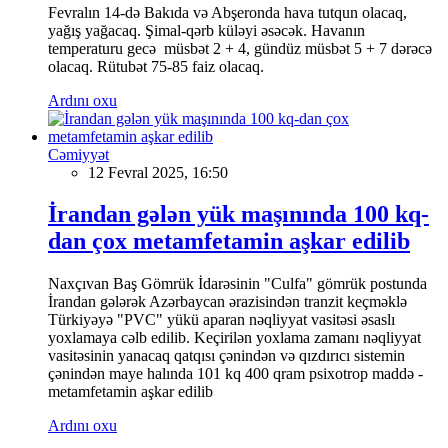
Fevralın 14-də Bakıda və Abşeronda hava tutqun olacaq,
yağış yağacaq. Şimal-qərb küləyi əsəcək. Havanın
temperaturu gecə müsbət 2 + 4, gündüz müsbət 5 + 7 dərəcə
olacaq. Rütubət 75-85 faiz olacaq.
Ardını oxu
Cəmiyyət
12 Fevral 2025, 16:50
İrandan gələn yük maşınında 100 kq-
dan çox metamfetamin aşkar edilib
Naxçıvan Baş Gömrük İdarəsinin "Culfa" gömrük postunda
İrandan gələrək Azərbaycan ərazisindən tranzit keçməklə
Türkiyəyə "PVC" yükü aparan nəqliyyat vasitəsi əsaslı
yoxlamaya cəlb edilib. Keçirilən yoxlama zamanı nəqliyyat
vasitəsinin yanacaq qatqısı çənindən və qızdırıcı sistemin
çənindən maye halında 101 kq 400 qram psixotrop maddə -
metamfetamin aşkar edilib
Ardını oxu