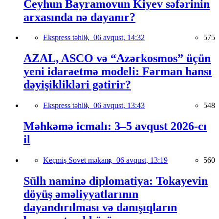
Ceyhun Bayramovun Kiyev səfərinin
arxasında nə dayanır?
Ekspress təhlil,
06 avqust, 14:32
575
AZAL, ASCO və “Azərkosmos” üçün
yeni idarəetmə modeli: Fərman hansı
dəyişiklikləri gətirir?
Ekspress təhlil,
06 avqust, 13:43
548
Məhkəmə icmalı: 3–5 avqust 2026-cı
il
Keçmiş Sovet məkanı,
06 avqust, 13:19
560
Sülh naminə diplomatiya: Tokayevin
döyüş əməliyyatlarının
dayandırılması və danışıqların