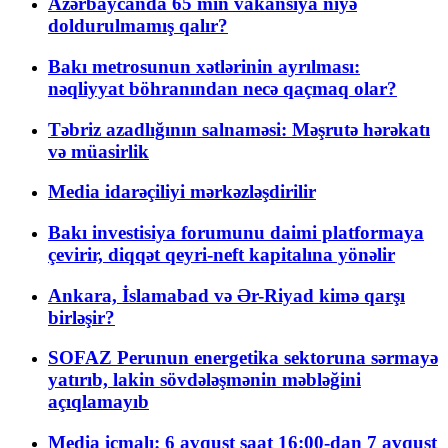
Azərbaycanda 65 min vakansiya niyə
doldurulmamış qalır?
Bakı metrosunun xətlərinin ayrılması:
nəqliyyat böhranından necə qaçmaq olar?
Təbriz azadlığının salnaməsi: Məşrutə hərəkatı
və müasirlik
Media idarəçiliyi mərkəzləşdirilir
Bakı investisiya forumunu daimi platformaya
çevirir, diqqət qeyri-neft kapitalına yönəlir
Ankara, İslamabad və Ər-Riyad kimə qarşı
birləşir?
SOFAZ Perunun energetika sektoruna sərmayə
yatırıb, lakin sövdələşmənin məbləğini
açıqlamayıb
Media icmalı: 6 avqust saat 16:00-dan 7 avqust