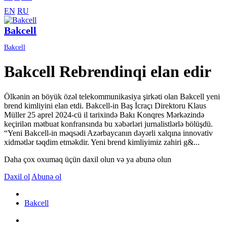
EN
RU
Bakcell
Bakcell
Bakcell Rebrendinqi elan edir
Ölkənin ən böyük özəl telekommunikasiya şirkəti olan Bakcell yeni
brend kimliyini elan etdi. Bakcell-in Baş İcraçı Direktoru Klaus
Müller 25 aprel 2024-cü il tarixində Bakı Konqres Mərkəzində
keçirilən mətbuat konfransında bu xəbərləri jurnalistlərlə bölüşdü.
“Yeni Bakcell-in məqsədi Azərbaycanın dəyərli xalqına innovativ
xidmətlər təqdim etməkdir. Yeni brend kimliyimiz zahiri g&...
Daha çox oxumaq üçün daxil olun və ya abunə olun
Daxil ol
Abunə ol
Bakcell