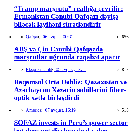
“Tramp marşrutu” reallığa çevrilir:
Ermənistan Cənubi Qafqazı dəyişə
biləcək layihəni sürətləndirir
Qafqaz,
06 avqust, 00:32
656
ABŞ və Çin Cənubi Qafqazda
marşrutlar uğrunda rəqabət aparır
Ekspress təhlil,
05 avqust, 18:11
817
Rəqəmsal Orta Dəhliz: Qazaxıstan və
Azərbaycan Xəzərin sahillərini fiber-
optik xətlə birləşdirdi
America,
07 avqust, 16:19
518
SOFAZ invests in Peru’s power sector
but does not disclose deal value