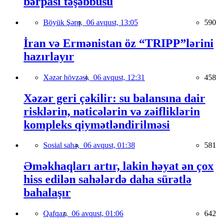
bərpası təşəbbüsü
Böyük Şərq,
06 avqust, 13:05
590
İran və Ermənistan öz “TRIPP”lərini
hazırlayır
Xəzər hövzəsi,
06 avqust, 12:31
458
Xəzər geri çəkilir: su balansına dair
risklərin, nəticələrin və zəifliklərin
kompleks qiymətləndirilməsi
Sosial sahə,
06 avqust, 01:38
581
Əməkhaqları artır, lakin həyat ən çox
hiss edilən sahələrdə daha sürətlə
bahalaşır
Qafqaz,
06 avqust, 01:06
642