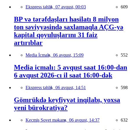
Ekspress təhlil,
07 avqust, 00:03
609
BP və tərəfdaşları hasilatı 8 milyon
ton səviyyəsində saxlamaqla AÇG-yə
kapital qoyuluşlarını 31 faiz
artırıblar
Media İcmalı,
06 avqust, 15:09
552
Media icmalı: 5 avqust saat 16:00-dan
6 avqust 2026-cı il saat 16:00-dək
Ekspress təhlil,
06 avqust, 14:51
598
Gömrükdə keyfiyyət inqilabı, yoxsa
yeni bürokratiya?
Keçmiş Sovet məkanı,
06 avqust, 14:37
632