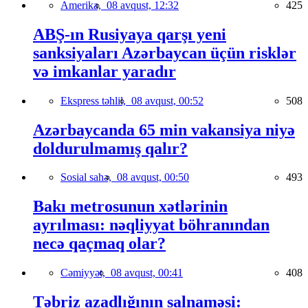
Amerika,
08 avqust, 12:32
425
ABŞ-ın Rusiyaya qarşı yeni
sanksiyaları Azərbaycan üçün risklər
və imkanlar yaradır
Ekspress təhlil,
08 avqust, 00:52
508
Azərbaycanda 65 min vakansiya niyə
doldurulmamış qalır?
Sosial sahə,
08 avqust, 00:50
493
Bakı metrosunun xətlərinin
ayrılması: nəqliyyat böhranından
necə qaçmaq olar?
Cəmiyyət,
08 avqust, 00:41
408
Təbriz azadlığının salnaməsi: