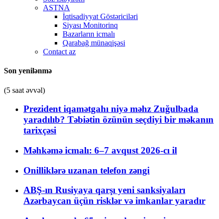
ASTNA
İqtisadiyyat Göstəriciləri
Siyası Monitorinq
Bazarların icmalı
Qarabağ münaqişəsi
Contact az
Son yenilənmə
(5 saat əvvəl)
Prezident iqamətgahı niyə məhz Zuğulbada
yaradılıb? Təbiətin özünün seçdiyi bir məkanın
tarixçəsi
Məhkəmə icmalı: 6–7 avqust 2026-cı il
Onilliklərə uzanan telefon zəngi
ABŞ-ın Rusiyaya qarşı yeni sanksiyaları
Azərbaycan üçün risklər və imkanlar yaradır