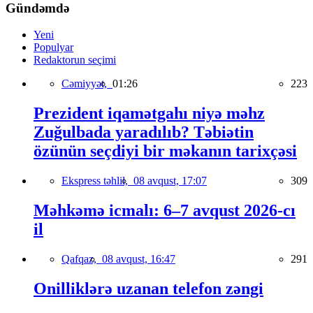
Gündəmdə
Yeni
Populyar
Redaktorun seçimi
Cəmiyyət,
01:26
223
Prezident iqamətgahı niyə məhz
Zuğulbada yaradılıb? Təbiətin
özünün seçdiyi bir məkanın tarixçəsi
Ekspress təhlil,
08 avqust, 17:07
309
Məhkəmə icmalı: 6–7 avqust 2026-cı
il
Qafqaz,
08 avqust, 16:47
291
Onilliklərə uzanan telefon zəngi