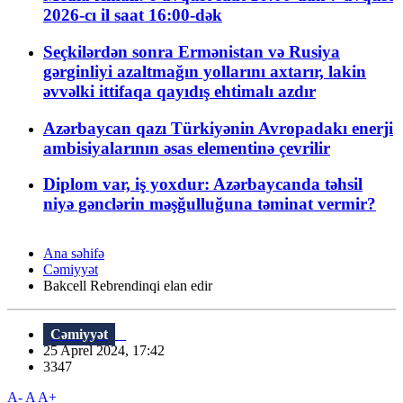
2026-cı il saat 16:00-dək
Seçkilərdən sonra Ermənistan və Rusiya
gərginliyi azaltmağın yollarını axtarır, lakin
əvvəlki ittifaqa qayıdış ehtimalı azdır
Azərbaycan qazı Türkiyənin Avropadakı enerji
ambisiyalarının əsas elementinə çevrilir
Diplom var, iş yoxdur: Azərbaycanda təhsil
niyə gənclərin məşğulluğuna təminat vermir?
Ana səhifə
Cəmiyyət
Bakcell Rebrendinqi elan edir
Cəmiyyət
25 Aprel 2024, 17:42
3347
A-
A
A+