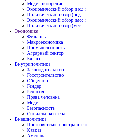
Медиа обозрение
Экономический обзор (нед.)
Политический обзор (нед.)
Экономический обзор (мес.)
Политический обзор (мес.)
Экономика
Финансы
Макроэкономика
Промышленность
Аграрный сектор
Бизнес
Внутриполитика
Законодательство
Госстроительство
Общество
Гендер
Религия
Права человека
Медиа
Безопасность
Социальная сфера
Внешполитика
Постсоветское пространство
Кавказ
Америка