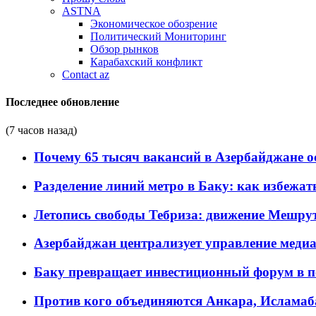
ASTNA
Экономическое обозрение
Политический Мониторинг
Обзор рынков
Карабахский конфликт
Contact az
Последнее обновление
(7 часов назад)
Почему 65 тысяч вакансий в Азербайджане 
Разделение линий метро в Баку: как избежат
Летопись свободы Тебриза: движение Мешрут
Азербайджан централизует управление меди
Баку превращает инвестиционный форум в п
Против кого объединяются Анкара, Исламаб