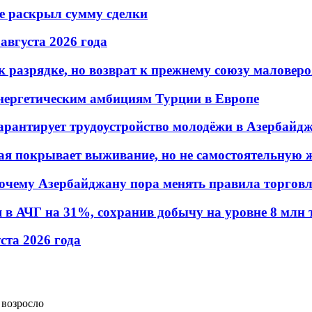
не раскрыл сумму сделки
 августа 2026 года
 разрядке, но возврат к прежнему союзу маловеро
энергетическим амбициям Турции в Европе
гарантирует трудоустройство молодёжи в Азербайд
ая покрывает выживание, но не самостоятельную 
почему Азербайджану пора менять правила торгов
в АЧГ на 31%, сохранив добычу на уровне 8 млн 
уста 2026 года
 возросло