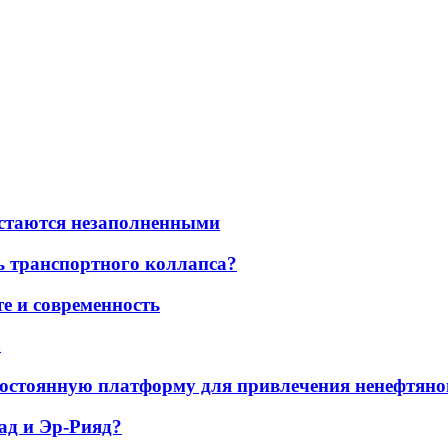
остаются незаполненными
ь транспортного коллапса?
е и современность
а
остоянную платформу для привлечения ненефтяно
ад и Эр-Рияд?