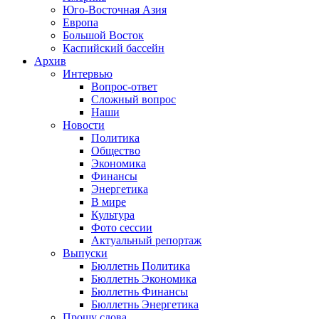
Юго-Восточная Азия
Европа
Большой Восток
Каспийский бассейн
Архив
Интервью
Вопрос-ответ
Сложный вопрос
Наши
Новости
Политика
Общество
Экономика
Финансы
Энергетика
В мире
Культура
Фото сессии
Актуальный репортаж
Выпуски
Бюллетнь Политика
Бюллетнь Экономика
Бюллетнь Финансы
Бюллетнь Энергетика
Прошу слова