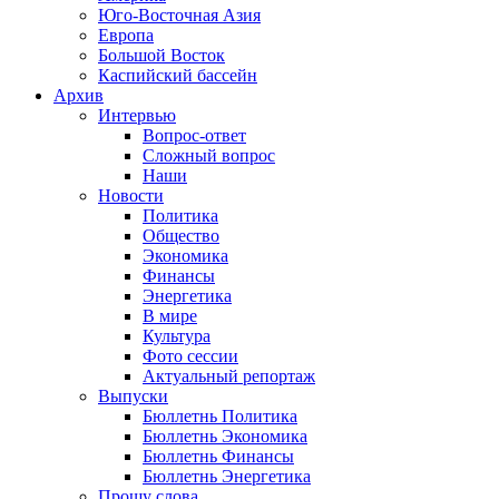
Юго-Восточная Азия
Европа
Большой Восток
Каспийский бассейн
Архив
Интервью
Вопрос-ответ
Сложный вопрос
Наши
Новости
Политика
Общество
Экономика
Финансы
Энергетика
В мире
Культура
Фото сессии
Актуальный репортаж
Выпуски
Бюллетнь Политика
Бюллетнь Экономика
Бюллетнь Финансы
Бюллетнь Энергетика
Прошу слова