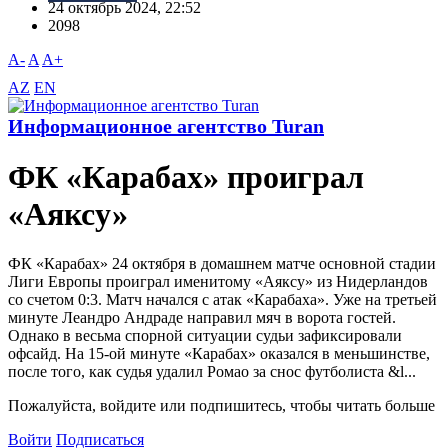
24 октябрь 2024, 22:52
2098
A-
A
A+
AZ
EN
Информационное агентство Turan
ФК «Карабах» проиграл
«Аяксу»
ФК «Карабах» 24 октября в домашнем матче основной стадии
Лиги Европы проиграл именитому «Аяксу» из Нидерландов
со счетом 0:3. Матч начался с атак «Карабаха». Уже на третьей
минуте Леандро Андраде направил мяч в ворота гостей.
Однако в весьма спорной ситуации судьи зафиксировали
офсайд. На 15-ой минуте «Карабах» оказался в меньшинстве,
после того, как судья удалил Ромао за снос футболиста &l...
Пожалуйста, войдите или подпишитесь, чтобы читать больше
Войти
Подписаться