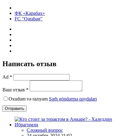
ФК «Карабах»
FC "Qarabag"
Написать отзыв
Ad *
Ваш отзыв *
Oxudum və razıyam
Şərh göndərmə qaydaları
Отправить
Сложный вопрос
24 октябрь 2024 21:02