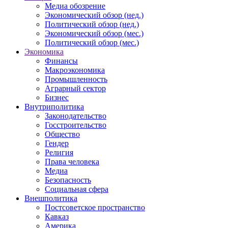
Медиа обозрение
Экономический обзор (нед.)
Политический обзор (нед.)
Экономический обзор (мес.)
Политический обзор (мес.)
Экономика
Финансы
Макроэкономика
Промышленность
Аграрный сектор
Бизнес
Внутриполитика
Законодательство
Госстроительство
Общество
Гендер
Религия
Права человека
Медиа
Безопасность
Социальная сфера
Внешполитика
Постсоветское пространство
Кавказ
Америка