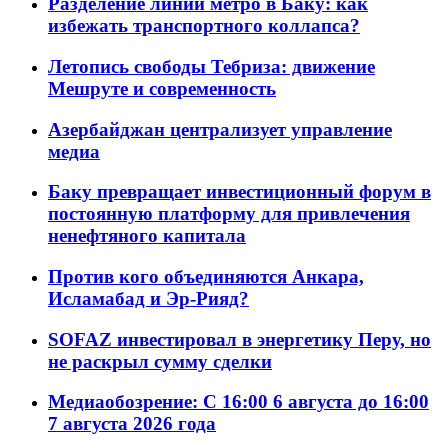
Разделение линий метро в Баку: как
избежать транспортного коллапса?
Летопись свободы Тебриза: движение
Мешруте и современность
Азербайджан централизует управление
медиа
Баку превращает инвестиционный форум в
постоянную платформу для привлечения
ненефтяного капитала
Против кого объединяются Анкара,
Исламабад и Эр-Рияд?
SOFAZ инвестировал в энергетику Перу, но
не раскрыл сумму сделки
Медиаобозрение: С 16:00 6 августа до 16:00
7 августа 2026 года