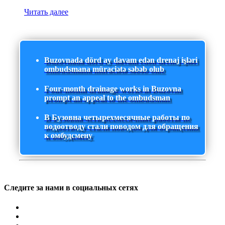
Читать далее
Buzovnada dörd ay davam edən drenaj işləri
ombudsmana müraciətə səbəb olub
Four-month drainage works in Buzovna
prompt an appeal to the ombudsman
В Бузовна четырехмесячные работы по
водоотводу стали поводом для обращения
к омбудсмену
Следите за нами в социальных сетях