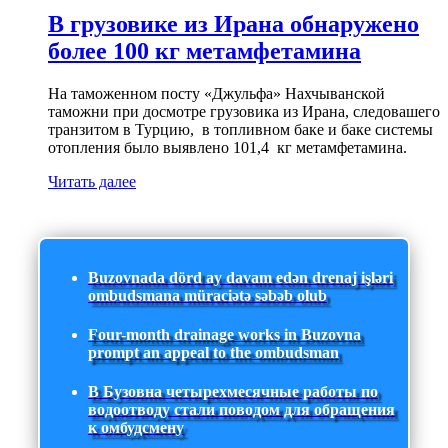
В грузовике из Ирана обнаружено
более 100 кг метамфетамина
На таможенном посту «Джульфа» Нахчыванской
таможни при досмотре грузовика из Ирана, следовашего
транзитом в Турцию, в топливном баке и баке системы
отопления было выявлено 101,4 кг метамфетамина.
Читать далее
Buzovnada dörd ay davam edən drenaj işləri
ombudsmana müraciətə səbəb olub
Four-month drainage works in Buzovna
prompt an appeal to the ombudsman
В Бузовна четырехмесячные работы по
водоотводу стали поводом для обращения
к омбудсмену