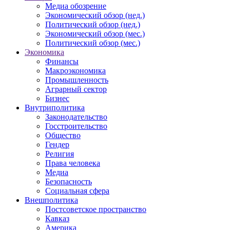
Медиа обозрение
Экономический обзор (нед.)
Политический обзор (нед.)
Экономический обзор (мес.)
Политический обзор (мес.)
Экономика
Финансы
Макроэкономика
Промышленность
Аграрный сектор
Бизнес
Внутриполитика
Законодательство
Госстроительство
Общество
Гендер
Религия
Права человека
Медиа
Безопасность
Социальная сфера
Внешполитика
Постсоветское пространство
Кавказ
Америка