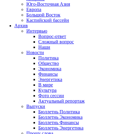
Юго-Восточная Азия
Европа
Большой Восток
Каспийский бассейн
Архив
Интервью
Вопрос-ответ
Сложный вопрос
Наши
Новости
Политика
Общество
Экономика
Финансы
Энергетика
В мире
Культура
Фото сессии
Актуальный репортаж
Выпуски
Бюллетнь Политика
Бюллетнь Экономика
Бюллетнь Финансы
Бюллетнь Энергетика
Прошу слова