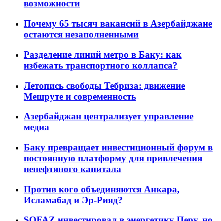
возможности
Почему 65 тысяч вакансий в Азербайджане
остаются незаполненными
Разделение линий метро в Баку: как
избежать транспортного коллапса?
Летопись свободы Тебриза: движение
Мешруте и современность
Азербайджан централизует управление
медиа
Баку превращает инвестиционный форум в
постоянную платформу для привлечения
ненефтяного капитала
Против кого объединяются Анкара,
Исламабад и Эр-Рияд?
SOFAZ инвестировал в энергетику Перу, но