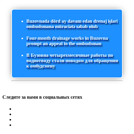
Buzovnada dörd ay davam edən drenaj işləri
ombudsmana müraciətə səbəb olub
Four-month drainage works in Buzovna
prompt an appeal to the ombudsman
В Бузовна четырехмесячные работы по
водоотводу стали поводом для обращения
к омбудсмену
Следите за нами в социальных сетях