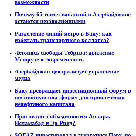
возможности
Почему 65 тысяч вакансий в Азербайджане
остаются незаполненными
Разделение линий метро в Баку: как
избежать транспортного коллапса?
Летопись свободы Тебриза: движение
Мешруте и современность
Азербайджан централизует управление
медиа
Баку превращает инвестиционный форум в
постоянную платформу для привлечения
ненефтяного капитала
Против кого объединяются Анкара,
Исламабад и Эр-Рияд?
SOFAZ инвестировал в энергетику Перу, но