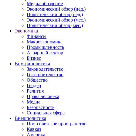
Медиа обозрение
Экономический обзор (нед.)
Политический обзор (нед.)
Экономический обзор (мес.)
Политический обзор (мес.)
Экономика
Финансы
Макроэкономика
Промышленность
Аграрный сектор
Бизнес
Внутриполитика
Законодательство
Госстроительство
Общество
Гендер
Религия
Права человека
Медиа
Безопасность
Социальная сфера
Внешполитика
Постсоветское пространство
Кавказ
Америка