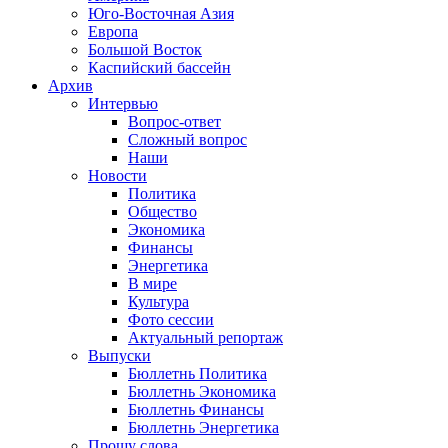
Юго-Восточная Азия
Европа
Большой Восток
Каспийский бассейн
Архив
Интервью
Вопрос-ответ
Сложный вопрос
Наши
Новости
Политика
Общество
Экономика
Финансы
Энергетика
В мире
Культура
Фото сессии
Актуальный репортаж
Выпуски
Бюллетнь Политика
Бюллетнь Экономика
Бюллетнь Финансы
Бюллетнь Энергетика
Прошу слова