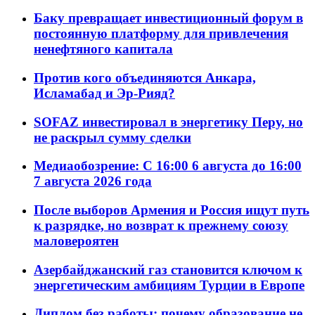
Баку превращает инвестиционный форум в
постоянную платформу для привлечения
ненефтяного капитала
Против кого объединяются Анкара,
Исламабад и Эр-Рияд?
SOFAZ инвестировал в энергетику Перу, но
не раскрыл сумму сделки
Медиаобозрение: С 16:00 6 августа до 16:00
7 августа 2026 года
После выборов Армения и Россия ищут путь
к разрядке, но возврат к прежнему союзу
маловероятен
Азербайджанский газ становится ключом к
энергетическим амбициям Турции в Европе
Диплом без работы: почему образование не