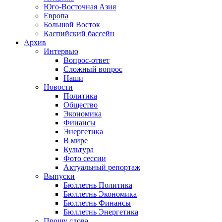
Юго-Восточная Азия
Европа
Большой Восток
Каспийский бассейн
Архив
Интервью
Вопрос-ответ
Сложный вопрос
Наши
Новости
Политика
Общество
Экономика
Финансы
Энергетика
В мире
Культура
Фото сессии
Актуальный репортаж
Выпуски
Бюллетнь Политика
Бюллетнь Экономика
Бюллетнь Финансы
Бюллетнь Энергетика
Прошу слова