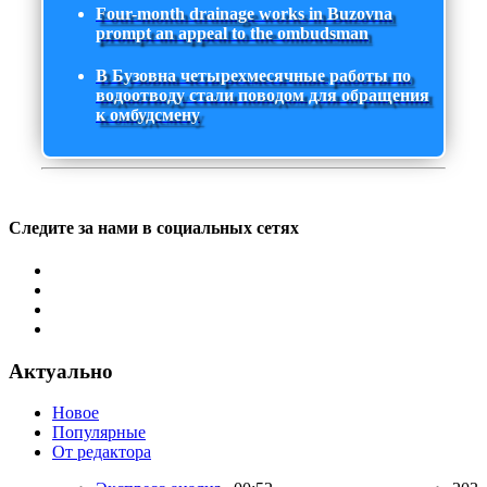
Four-month drainage works in Buzovna
prompt an appeal to the ombudsman
В Бузовна четырехмесячные работы по
водоотводу стали поводом для обращения
к омбудсмену
Следите за нами в социальных сетях
Актуально
Новое
Популярные
От редактора