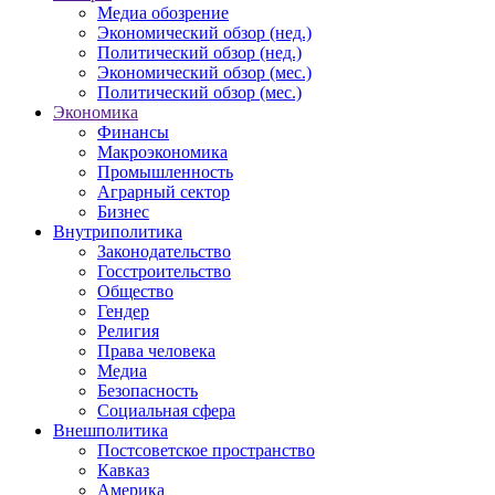
Медиа обозрение
Экономический обзор (нед.)
Политический обзор (нед.)
Экономический обзор (мес.)
Политический обзор (мес.)
Экономика
Финансы
Макроэкономика
Промышленность
Аграрный сектор
Бизнес
Внутриполитика
Законодательство
Госстроительство
Общество
Гендер
Религия
Права человека
Медиа
Безопасность
Социальная сфера
Внешполитика
Постсоветское пространство
Кавказ
Америка