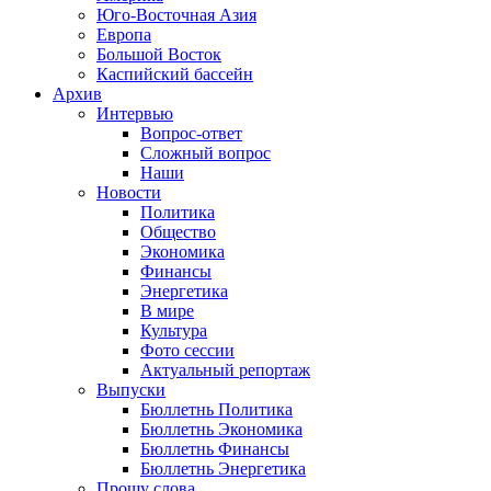
Юго-Восточная Азия
Европа
Большой Восток
Каспийский бассейн
Архив
Интервью
Вопрос-ответ
Сложный вопрос
Наши
Новости
Политика
Общество
Экономика
Финансы
Энергетика
В мире
Культура
Фото сессии
Актуальный репортаж
Выпуски
Бюллетнь Политика
Бюллетнь Экономика
Бюллетнь Финансы
Бюллетнь Энергетика
Прошу слова