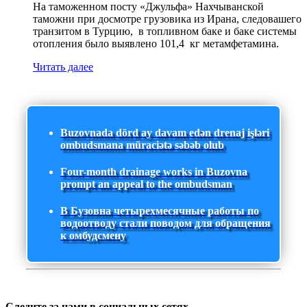
На таможенном посту «Джульфа» Нахчыванской
таможни при досмотре грузовика из Ирана, следовашего
транзитом в Турцию, в топливном баке и баке системы
отопления было выявлено 101,4 кг метамфетамина.
Читать далее
Buzovnada dörd ay davam edən drenaj işləri
ombudsmana müraciətə səbəb olub
Four-month drainage works in Buzovna
prompt an appeal to the ombudsman
В Бузовна четырехмесячные работы по
водоотводу стали поводом для обращения
к омбудсмену
Следите за нами в социальных сетях