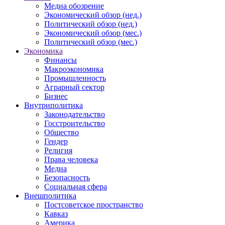
Медиа обозрение
Экономический обзор (нед.)
Политический обзор (нед.)
Экономический обзор (мес.)
Политический обзор (мес.)
Экономика
Финансы
Макроэкономика
Промышленность
Аграрный сектор
Бизнес
Внутриполитика
Законодательство
Госстроительство
Общество
Гендер
Религия
Права человека
Медиа
Безопасность
Социальная сфера
Внешполитика
Постсоветское пространство
Кавказ
Америка