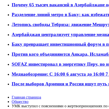
Почему 65 тысяч вакансий в Азербайджане 
Разделение линий метро в Баку: как избежат
Летопись свободы Тебриза: движение Мешрут
Азербайджан централизует управление меди
Баку превращает инвестиционный форум в п
Против кого объединяются Анкара, Исламаб
SOFAZ инвестировал в энергетику Перу, но 
Медиаобозрение: С 16:00 6 августа до 16:00 7
После выборов Армения и Россия ищут путь к
Главная страница
Общество
УМК выступил с пояснениями о жертвоприношениях по 