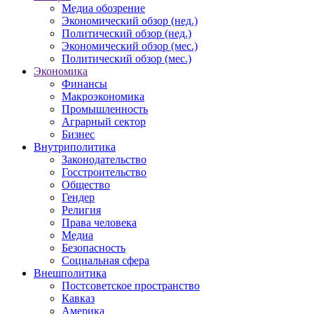
Медиа обозрение
Экономический обзор (нед.)
Политический обзор (нед.)
Экономический обзор (мес.)
Политический обзор (мес.)
Экономика
Финансы
Макроэкономика
Промышленность
Аграрный сектор
Бизнес
Внутриполитика
Законодательство
Госстроительство
Общество
Гендер
Религия
Права человека
Медиа
Безопасность
Социальная сфера
Внешполитика
Постсоветское пространство
Кавказ
Америка