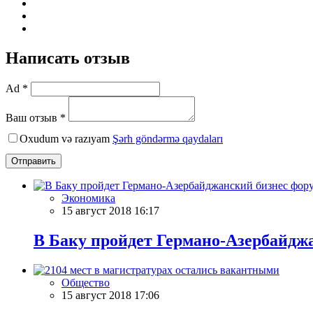
Написать отзыв
Ad *
Ваш отзыв *
Oxudum və razıyam
Şərh göndərmə qaydaları
Отправить
Экономика
15 август 2018 16:17
В Баку пройдет Германо-Азербайдж
Общество
15 август 2018 17:06