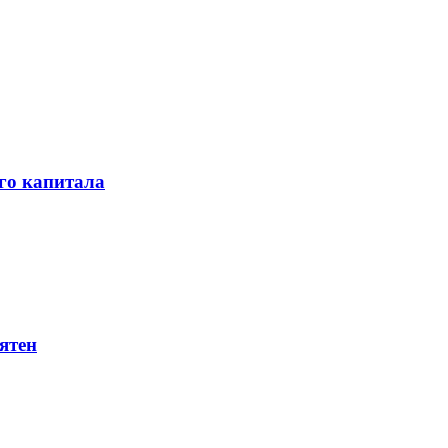
го капитала
ятен