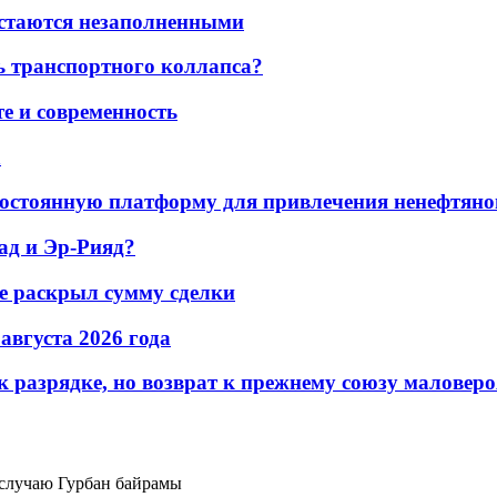
остаются незаполненными
ь транспортного коллапса?
е и современность
а
остоянную платформу для привлечения ненефтяно
ад и Эр-Рияд?
не раскрыл сумму сделки
 августа 2026 года
 разрядке, но возврат к прежнему союзу маловеро
случаю Гурбан байрамы