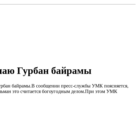
чаю Гурбан байрамы
Гурбан байрамы.B сообщении пресс-службы УМК поясняется,
льман это считается богоугодным делом.При этом УМК