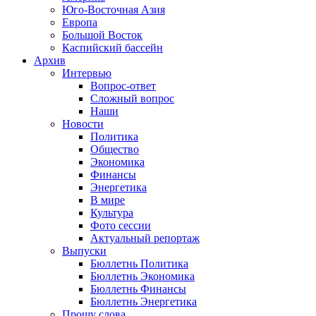
Юго-Восточная Азия
Европа
Большой Восток
Каспийский бассейн
Архив
Интервью
Вопрос-ответ
Сложный вопрос
Наши
Новости
Политика
Общество
Экономика
Финансы
Энергетика
В мире
Культура
Фото сессии
Актуальный репортаж
Выпуски
Бюллетнь Политика
Бюллетнь Экономика
Бюллетнь Финансы
Бюллетнь Энергетика
Прошу слова