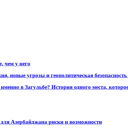
, чем у него
жия, новые угрозы и геополитическая безопасност
именно в Загульбе? История одного места, которо
для Азербайджана риски и возможности