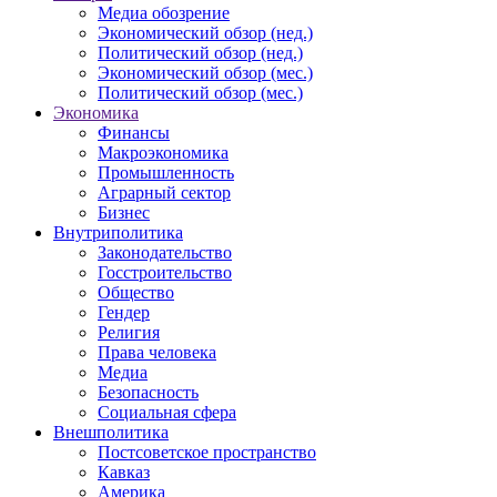
Медиа обозрение
Экономический обзор (нед.)
Политический обзор (нед.)
Экономический обзор (мес.)
Политический обзор (мес.)
Экономика
Финансы
Макроэкономика
Промышленность
Аграрный сектор
Бизнес
Внутриполитика
Законодательство
Госстроительство
Общество
Гендер
Религия
Права человека
Медиа
Безопасность
Социальная сфера
Внешполитика
Постсоветское пространство
Кавказ
Америка