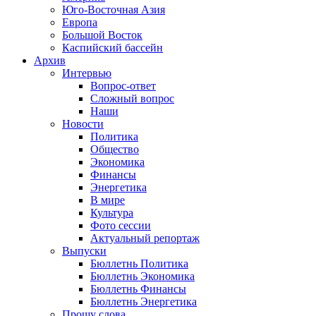
Юго-Восточная Азия
Европа
Большой Восток
Каспийский бассейн
Архив
Интервью
Вопрос-ответ
Сложный вопрос
Наши
Новости
Политика
Общество
Экономика
Финансы
Энергетика
В мире
Культура
Фото сессии
Актуальный репортаж
Выпуски
Бюллетнь Политика
Бюллетнь Экономика
Бюллетнь Финансы
Бюллетнь Энергетика
Прошу слова