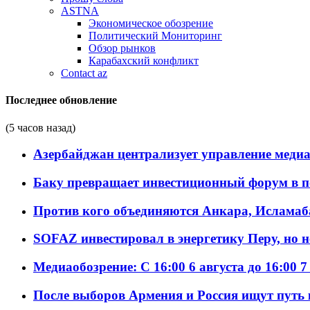
ASTNA
Экономическое обозрение
Политический Мониторинг
Обзор рынков
Карабахский конфликт
Contact az
Последнее обновление
(5 часов назад)
Азербайджан централизует управление меди
Баку превращает инвестиционный форум в п
Против кого объединяются Анкара, Исламаб
SOFAZ инвестировал в энергетику Перу, но 
Медиаобозрение: С 16:00 6 августа до 16:00 7
После выборов Армения и Россия ищут путь к