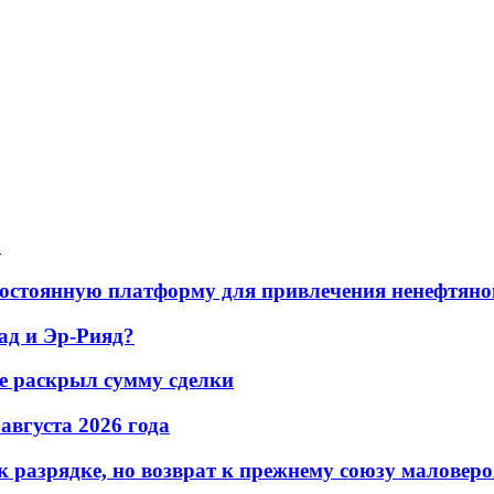
а
остоянную платформу для привлечения ненефтяно
ад и Эр-Рияд?
не раскрыл сумму сделки
 августа 2026 года
 разрядке, но возврат к прежнему союзу маловеро