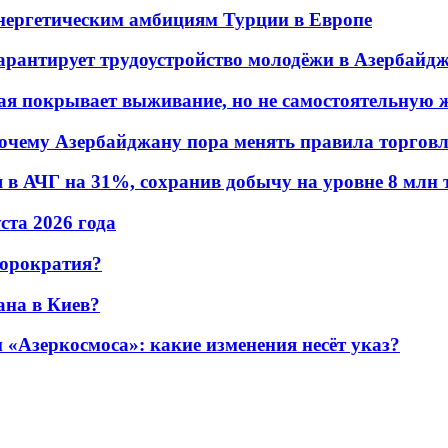
энергетическим амбициям Турции в Европе
гарантирует трудоустройство молодёжи в Азербайд
ая покрывает выживание, но не самостоятельную 
почему Азербайджану пора менять правила торгов
в АЧГ на 31%, сохранив добычу на уровне 8 млн 
уста 2026 года
бюрократия?
ана в Киев?
«Азеркосмоса»: какие изменения несёт указ?