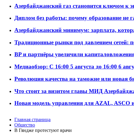
Азербайджанский газ становится ключом к 
Диплом без работы: почему образование не 
Азербайджанский минимум: зарплата, котор
Традиционные рынки под давлением сетей: 
BP и партнёры увеличили капиталовложения 
Медиаобзор: С 16:00 5 августа до 16:00 6 авг
Революция качества на таможне или новая 
Что стоит за визитом главы МИД Азербайдж
Новая модель управления для AZAL, ASCO и 
Главная страница
Общество
В Гяндже протестуют врачи