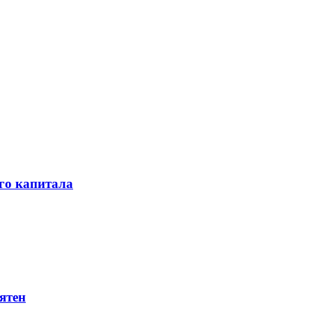
го капитала
ятен