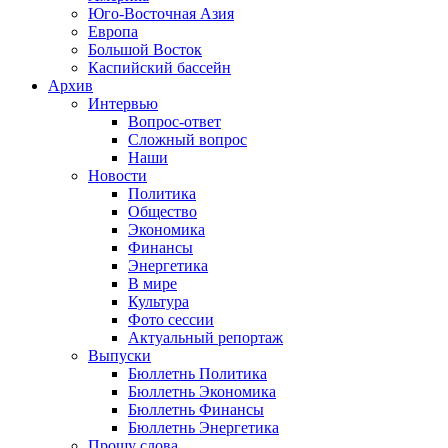
Юго-Восточная Азия
Европа
Большой Восток
Каспийский бассейн
Архив
Интервью
Вопрос-ответ
Сложный вопрос
Наши
Новости
Политика
Общество
Экономика
Финансы
Энергетика
В мире
Культура
Фото сессии
Актуальный репортаж
Выпуски
Бюллетнь Политика
Бюллетнь Экономика
Бюллетнь Финансы
Бюллетнь Энергетика
Прошу слова