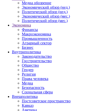
Медиа обозрение
Экономический обзор (нед.)
Политический обзор (нед.)
Экономический обзор (мес.)
Политический обзор (мес.)
Экономика
Финансы
Макроэкономика
Промышленность
Аграрный сектор
Бизнес
Внутриполитика
Законодательство
Госстроительство
Общество
Гендер
Религия
Права человека
Медиа
Безопасность
Социальная сфера
Внешполитика
Постсоветское пространство
Кавказ
Америка