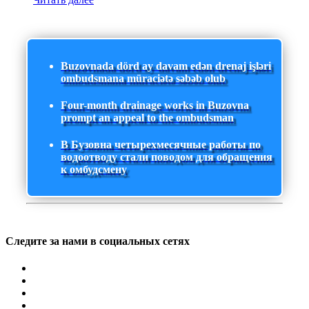
Buzovnada dörd ay davam edən drenaj işləri
ombudsmana müraciətə səbəb olub
Four-month drainage works in Buzovna
prompt an appeal to the ombudsman
В Бузовна четырехмесячные работы по
водоотводу стали поводом для обращения
к омбудсмену
Следите за нами в социальных сетях