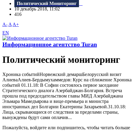
Политический Мониторинг
10 декабрь 2018, 11:02
416
A-
A
A+
EN
Информационное агентство Turan
Политический мониторинг
Хроника событийНорвежский демаршБелорусский визит
АлиеваАлиев-Бердымухаммедов: Курс на сближение Хроника
событий 01.11.18: B Софии состоялось первое заседание
Стратегического диалога Азербайджан-Болгария. Bстреча
прошла под председательством главы МИД Азербайджана
Эльмара Мамедъярова и вице-премьера и министра
иностранных дел Болгарии Екатерины Захарьевой.31.10.18:
Лица, скрывающиеся от следствия за пределами страны,
вынуждены будут сами оплачив...
Пожалуйста, войдите или подпишитесь, чтобы читать больше